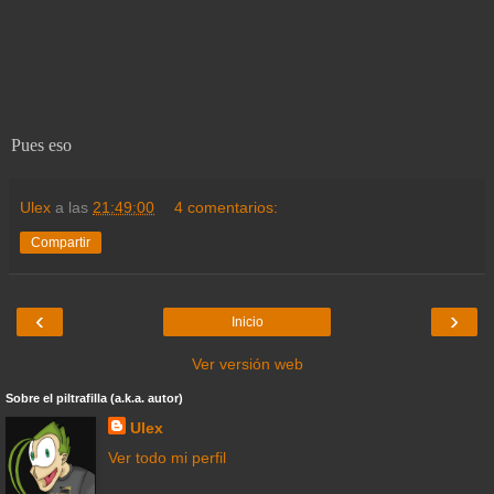
Pues eso
Ulex
a las
21:49:00
4 comentarios:
Compartir
‹
›
Inicio
Ver versión web
Sobre el piltrafilla (a.k.a. autor)
Ulex
Ver todo mi perfil