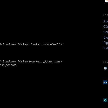
ID
Aud
Có
Co
Ele
Fig
 Lundgren, Mickey Rourke... who else? Of
Vi
h Lundgren, Mickey Rourke... ¿Quién más?
LI
 la película.