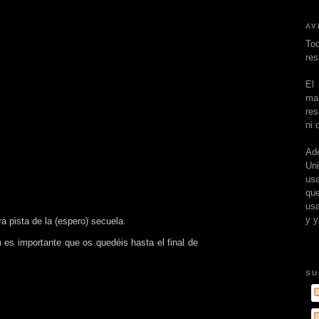
AV
To
res
El
ma
res
ni 
Ad
Un
usa
que
usa
y y
ra pista de la (espero) secuela.
 es importante que os quedéis hasta el final de
SU