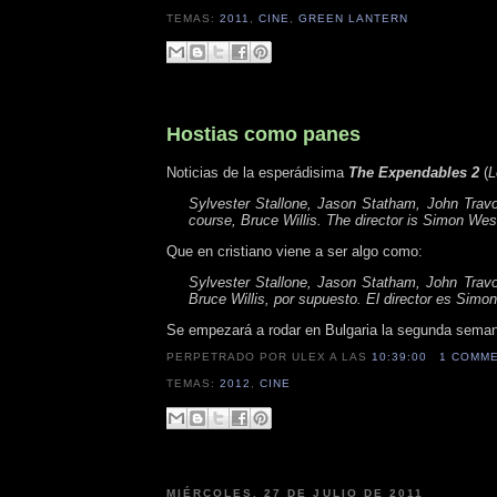
TEMAS:
2011
,
CINE
,
GREEN LANTERN
Hostias como panes
Noticias de la esperádisima
The Expendables 2
(
L
Sylvester Stallone, Jason Statham, John Trav
course, Bruce Willis. The director is Simon Wes
Que en cristiano viene a ser algo como:
Sylvester Stallone, Jason Statham, John Trav
Bruce Willis, por supuesto. El director es Simon
Se empezará a rodar en Bulgaria la segunda semana
PERPETRADO POR ULEX
A LAS
10:39:00
1 COMM
TEMAS:
2012
,
CINE
MIÉRCOLES, 27 DE JULIO DE 2011