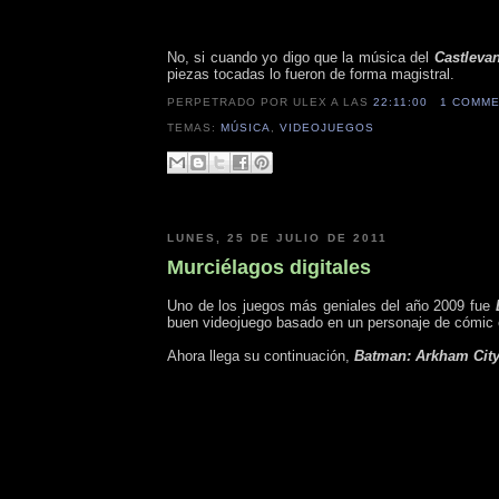
No, si cuando yo digo que la música del
Castleva
piezas tocadas lo fueron de forma magistral.
PERPETRADO POR ULEX
A LAS
22:11:00
1 COMM
TEMAS:
MÚSICA
,
VIDEOJUEGOS
LUNES, 25 DE JULIO DE 2011
Murciélagos digitales
Uno de los juegos más geniales del año 2009 fue
buen videojuego basado en un personaje de cómic e
Ahora llega su continuación,
Batman: Arkham Cit