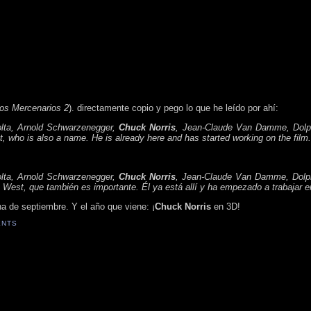
os Mercenarios 2
). directamente copio y pego lo que he leído por ahí:
olta, Arnold Schwarzenegger,
Chuck Norris
, Jean-Claude Van Damme, Dolph
t, who is also a name. He is already here and has started working on the film.
olta, Arnold Schwarzenegger,
Chuck Norris
, Jean-Claude Van Damme, Dolp
 West, que también es importante. Él ya está allí y ha empezado a trabajar en
 de septiembre. Y el año que viene: ¡
Chuck Norris
en 3D!
ENTS