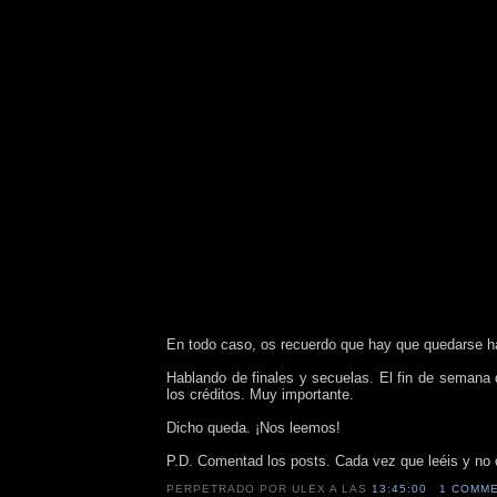
En todo caso, os recuerdo que hay que quedarse ha
Hablando de finales y secuelas. El fin de semana
los créditos. Muy importante.
Dicho queda. ¡Nos leemos!
P.D. Comentad los posts. Cada vez que leéis y no c
PERPETRADO POR ULEX
A LAS
13:45:00
1 COMM