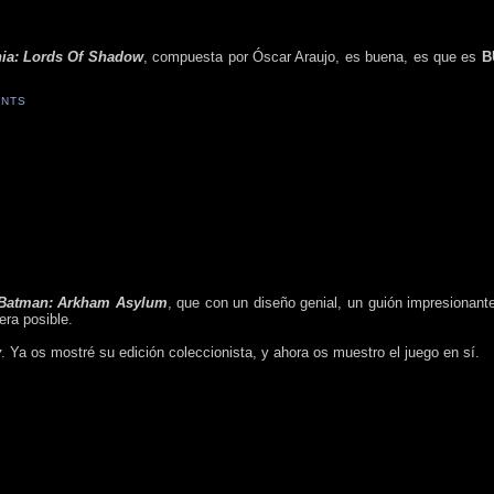
nia: Lords Of Shadow
, compuesta por Óscar Araujo, es buena, es que es
B
ENTS
Batman: Arkham Asylum
, que con un diseño genial, un guión impresionante
ra posible.
y
. Ya os mostré su edición coleccionista, y ahora os muestro el juego en sí.