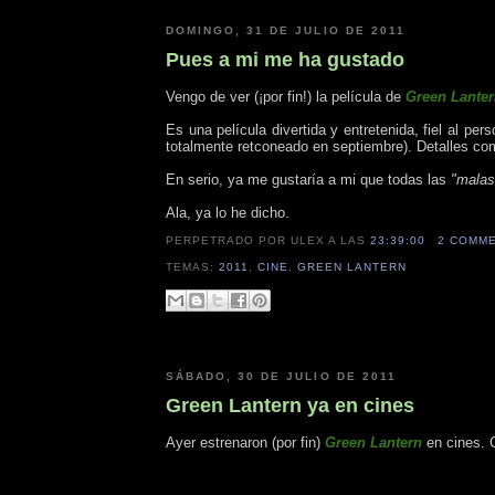
DOMINGO, 31 DE JULIO DE 2011
Pues a mi me ha gustado
Vengo de ver (¡por fin!) la película de
Green Lante
Es una película divertida y entretenida, fiel al p
totalmente retconeado en septiembre). Detalles co
En serio, ya me gustaría a mi que todas las
"malas
Ala, ya lo he dicho.
PERPETRADO POR ULEX
A LAS
23:39:00
2 COMM
TEMAS:
2011
,
CINE
,
GREEN LANTERN
SÁBADO, 30 DE JULIO DE 2011
Green Lantern ya en cines
Ayer estrenaron (por fin)
Green Lantern
en cines. C