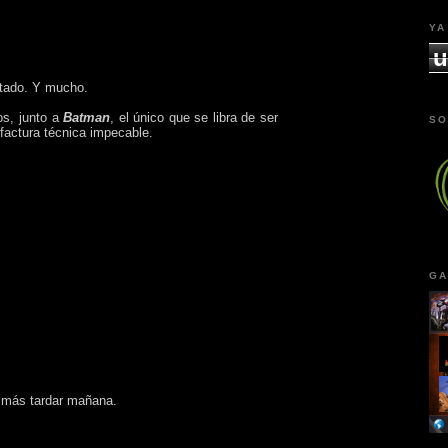
YA
u
stado. Y mucho.
os, junto a
Batman
, el único que se libra de ser
SO
 factura técnica impecable.
GA
 a más tardar mañana.