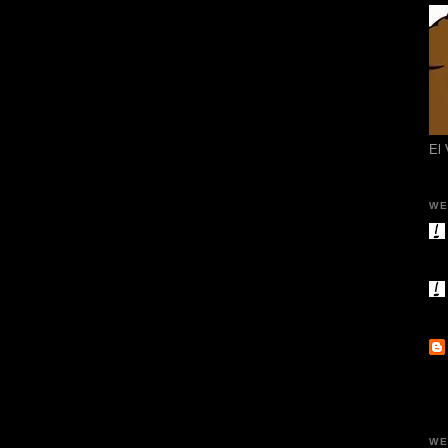
El
WE
WE