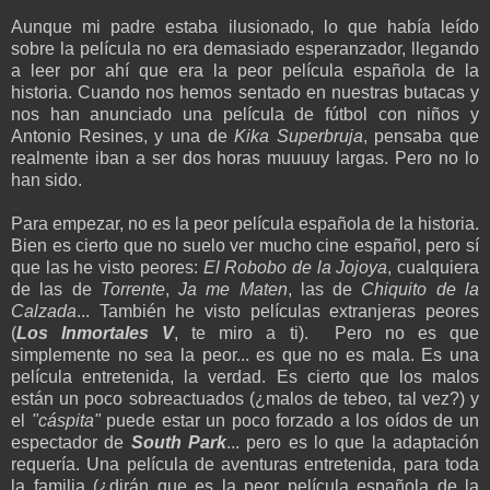
Aunque mi padre estaba ilusionado, lo que había leído
sobre la película no era demasiado esperanzador, llegando
a leer por ahí que era la peor película española de la
historia. Cuando nos hemos sentado en nuestras butacas y
nos han anunciado una película de fútbol con niños y
Antonio Resines, y una de
Kika Superbruja
, pensaba que
realmente iban a ser dos horas muuuuy largas. Pero no lo
han sido.
Para empezar, no es la peor película española de la historia.
Bien es cierto que no suelo ver mucho cine español, pero sí
que las he visto peores:
El Robobo de la Jojoya
, cualquiera
de las de
Torrente
,
Ja me Maten
, las de
Chiquito de la
Calzada
... También he visto películas extranjeras peores
(
Los Inmortales V
, te miro a ti). Pero no es que
simplemente no sea la peor... es que no es mala. Es una
película entretenida, la verdad. Es cierto que los malos
están un poco sobreactuados (¿malos de tebeo, tal vez?) y
el
"cáspita"
puede estar un poco forzado a los oídos de un
espectador de
South Park
... pero es lo que la adaptación
requería. Una película de aventuras entretenida, para toda
la familia (¿dirán que es la peor película española de la