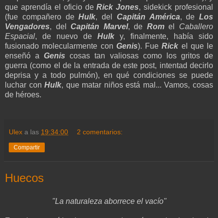
que aprendía el oficio de
Rick Jones
, sidekick profesional
(fue compañero de
Hulk
, del
Capitán América
, de
Los
Vengadores
, del
Capitán Marvel
, de
Rom
el
Caballero
Espacial
, de nuevo de
Hulk
y, finalmente, había sido
fusionado molecularmente con
Genis
). Fue
Rick
el que le
enseñó a
Genis
cosas tan valiosas como los gritos de
guerra (como el de la entrada de este post, intentad decirlo
deprisa y a todo pulmón), en qué condiciones se puede
luchar con
Hulk
, que matar niños está mal... Vamos, cosas
de héroes.
Ulex
a las
19:34:00
2 comentarios:
Compartir
Huecos
"La naturaleza aborrece el vacío"