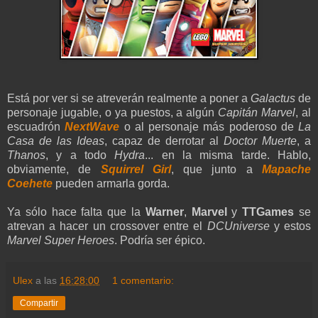
Está por ver si se atreverán realmente a poner a
Galactus
de
personaje jugable, o ya puestos, a algún
Capitán Marvel
, al
escuadrón
NextWave
o al personaje más poderoso de
La
Casa de las Ideas
, capaz de derrotar al
Doctor Muerte
, a
Thanos
, y a todo
Hydra
... en la misma tarde. Hablo,
obviamente, de
Squirrel Girl
, que junto a
Mapache
Coehete
pueden armarla gorda.
Ya sólo hace falta que la
Warner
,
Marvel
y
TTGames
se
atrevan a hacer un crossover entre el
DCUniverse
y estos
Marvel Super Heroes
. Podría ser épico.
Ulex
a las
16:28:00
1 comentario:
Compartir