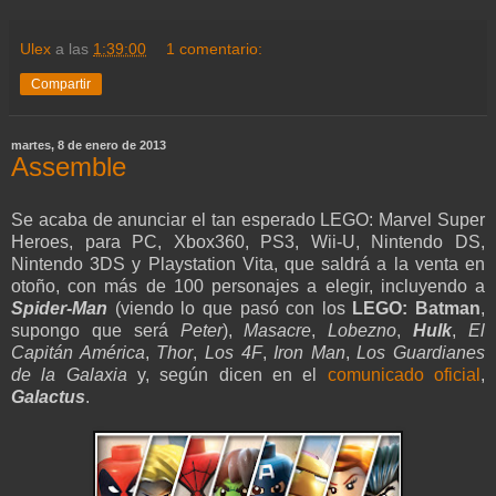
Ulex
a las
1:39:00
1 comentario:
Compartir
martes, 8 de enero de 2013
Assemble
Se acaba de anunciar el tan esperado LEGO: Marvel Super
Heroes, para PC, Xbox360, PS3, Wii-U, Nintendo DS,
Nintendo 3DS y Playstation Vita, que saldrá a la venta en
otoño, con más de 100 personajes a elegir, incluyendo a
Spider-Man
(viendo lo que pasó con los
LEGO: Batman
,
supongo que será
Peter
),
Masacre
,
Lobezno
,
Hulk
,
El
Capitán América
,
Thor
,
Los 4F
,
Iron Man
,
Los Guardianes
de la Galaxia
y, según dicen en el
comunicado oficial
,
Galactus
.