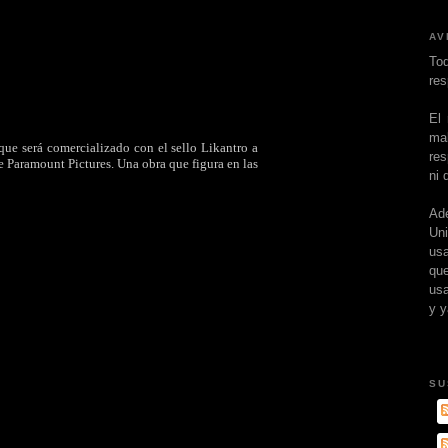
AV
To
res
El
ma
ue será comercializado con el sello Likantro a
res
de Paramount Pictures. Una obra que figura en las
ni 
Ad
Un
usa
que
usa
y y
SU