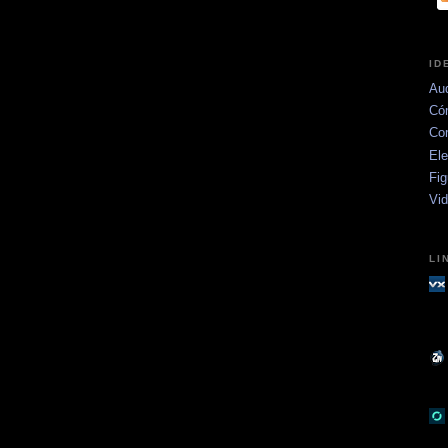
ID
Aud
Có
Co
Ele
Fig
Vi
LI