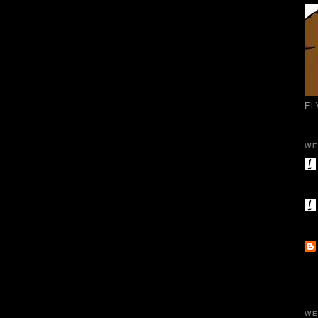
El
WE
WE