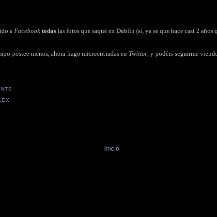
ido a
Facebook
todas
las fotos que saqué en Dublín (sí, ya se que hace casi 2 años q
iempo postee menos, ahora hago microentradas en
Twitter
, y podéis seguirme viend
ENTS
LEX
Inicio