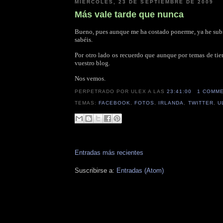
MIÉRCOLES, 23 DE SEPTIEMBRE DE 2009
Más vale tarde que nunca
Bueno, pues aunque me ha costado ponerme, ya he sub
sabéis.
Por otro lado os recuerdo que aunque por temas de t
vuestro blog.
Nos vemos.
PERPETRADO POR ULEX
A LAS
23:41:00
1 COMM
TEMAS:
FACEBOOK
,
FOTOS
,
IRLANDA
,
TWITTER
,
U
Entradas más recientes
Suscribirse a:
Entradas (Atom)