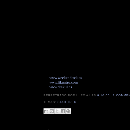
www.weekendtrek.es
www.likantro.com
www.drakul.es
PERPETRADO POR ULEX
A LAS
6:10:00
1 COMME
TEMAS:
STAR TREK