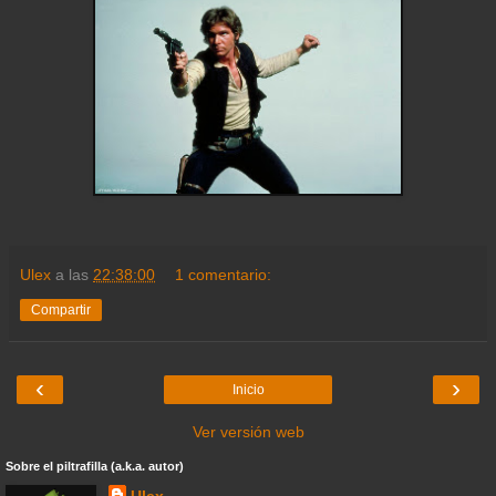
Ulex
a las
22:38:00
1 comentario:
Compartir
‹
›
Inicio
Ver versión web
Sobre el piltrafilla (a.k.a. autor)