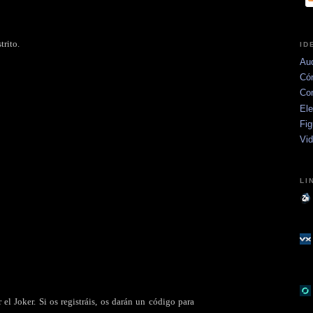
trito.
ID
Aud
Có
Co
Ele
Fig
Vi
LI
el Joker. Si os registráis, os darán un código para