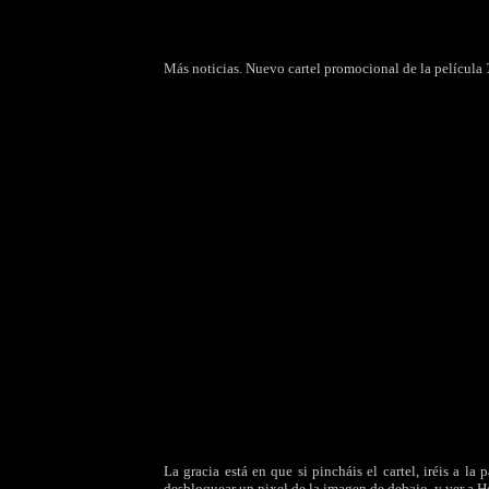
Más noticias. Nuevo cartel promocional de la película
La gracia está en que si pincháis el cartel, iréis a l
desbloquear un pixel de la imagen de debajo, y ver a 