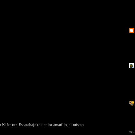
 Käfer (un Escarabajo) de color amarillo, el mismo
WE