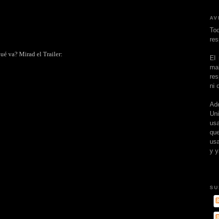
AV
To
res
ué va? Mirad el Trailer:
El
ma
res
ni 
Ad
Un
usa
que
usa
y y
SU