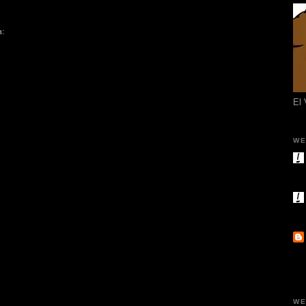
a:
El
WE
WE