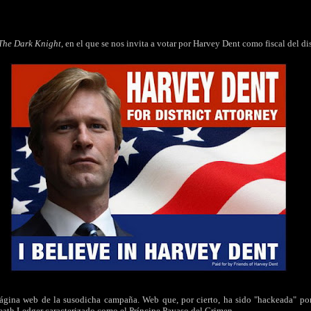
The Dark Knight
, en el que se nos invita a votar por Harvey Dent como fiscal del dis
a página web de la susodicha campaña. Web que, por cierto, ha sido "hackeada" por 
Heath Ledger caracterizado como el Príncipe Payaso del Crimen.