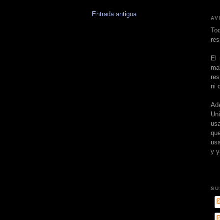
Entrada antigua
AV
To
res
El
ma
res
ni 
Ad
Un
usa
que
usa
y y
SU