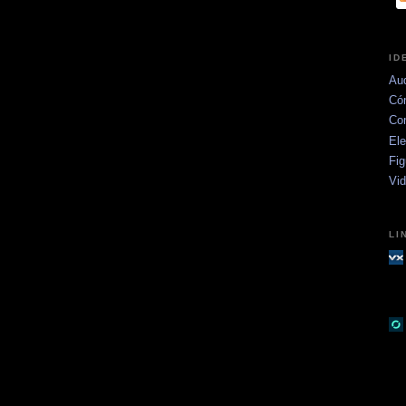
ID
Aud
Có
Co
Ele
Fig
Vi
LI