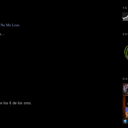
YA
,
No Me Leas
.
...
SO
GA
me los € de los sms.