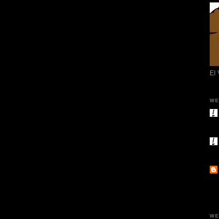
El
WE
WE