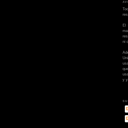
AV
To
res
El
ma
res
ni 
Ad
Un
usa
que
usa
y y
SU