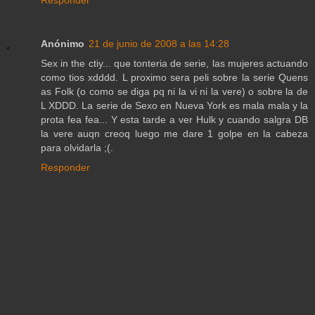
Responder
Anónimo
21 de junio de 2008 a las 14:28
Sex in the ctiy... que tonteria de serie, las mujeres actuando
como tios xdddd. L proximo sera peli sobre la serie Quens
as Folk (o como se diga pq ni la vi ni la vere) o sobre la de
L XDDD. La serie de Sexo en Nueva York es mala mala y la
prota fea fea... Y esta tarde a ver Hulk y cuando salgra DB
la vere auqn creoq luego me dare 1 golpe en la cabeza
para olvidarla ;(.
Responder