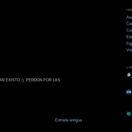
ID
Aud
Có
Co
Ele
Fig
Vi
LI
AN EXISTO ;). PERDON POR LAS
Entrada antigua