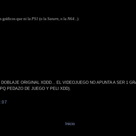
s gráficos que ni la
PS1
(o la
Saturn
, o la
N64
...)
DOBLAJE ORIGINAL XDDD... EL VIDEOJUEGO NO APUNTA A SER 1 GR
 PQ PEDAZO DE JUEGO Y PELI XDD).
:07
Inicio