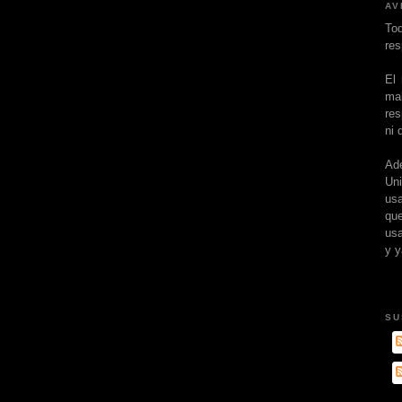
AV
To
res
El
ma
res
ni 
Ad
Un
usa
que
usa
y y
SU