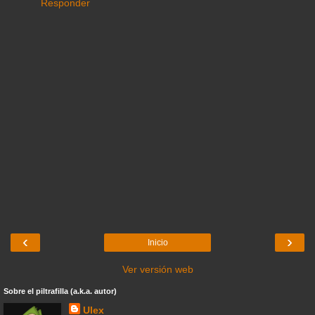
Responder
‹
›
Inicio
Ver versión web
Sobre el piltrafilla (a.k.a. autor)
Ulex