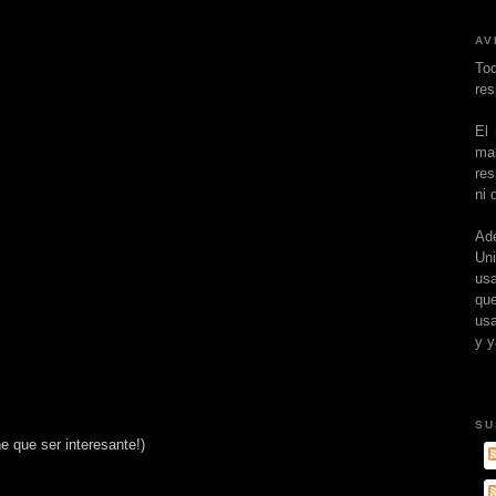
AV
To
res
El
ma
res
ni 
Ad
Un
usa
que
usa
y y
SU
e que ser interesante!)