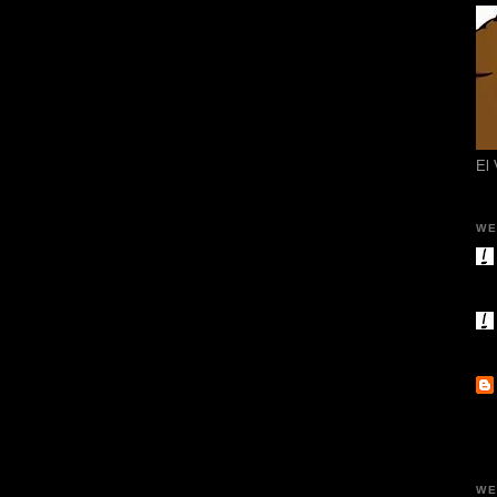
El
WE
WE