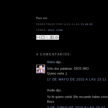
Pues eso
PERPETRADO POR ULEX
A LAS
21:49:00
TEMAS:
2010
,
CINE
4 COMENTARIOS:
Aldrin
dijo...
Sólo dos palabras: DIOS MIO.
Quiero verla ;).
17 DE MAYO DE 2010 A LAS 23:11
Andie dijo...
Yo tb quiero verla! (No recuerdo haber visto
Bess
3 DE JUNIO DE 2010 A LAS 23:34