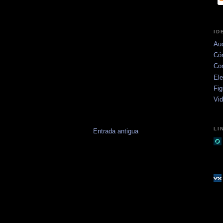
ID
Aud
Có
Co
Ele
Fig
Vi
LI
Entrada antigua