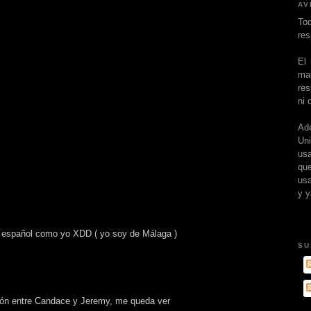
AV
To
res
El
ma
res
ni 
Ad
Un
usa
que
usa
y y
o español como yo XDD ( yo soy de Málaga )
SU
ación entre Candace y Jeremy, me queda ver