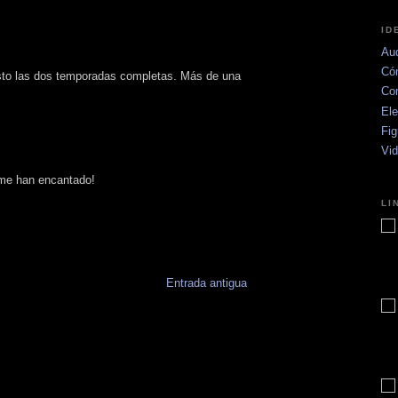
ID
Aud
Có
isto las dos temporadas completas. Más de una
Co
Ele
Fig
Vi
 me han encantado!
LI
Entrada antigua