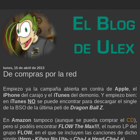
lunes, 15 de abril de 2013
De compras por la red
Empiezo ya la campaña abierta en contra de
Apple
, el
iPhone
del carajo y el
iTunes
del demonio. Y empiezo bien:
en
iTunes
NO
se puede encontrar para descargar el single
de la BSO de la última peli de
Dragon Ball Z
.
En
Amazon
tampoco (aunque se pueda comprar el
CD
),
pero sí podéis encontrar
FLOW The Max!!!
, el nuevo LP del
grupo
FLOW
, en el que se incluyen las canciones de dicho
single (
Hero - Kibou No Uta-
y
Cha-La Head-Cha-La
)