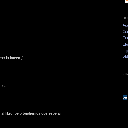
ID
Aud
Có
Co
Ele
Fig
Vi
mo la hacen ;).
LI
 etc
 al libro, pero tendremos que esperar