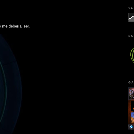
YA
 me debería leer.
SO
GA