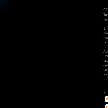
AV
To
res
El
ma
res
ni 
Ad
Un
usa
que
usa
y y
SU