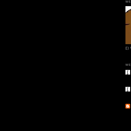
WE
El
WE