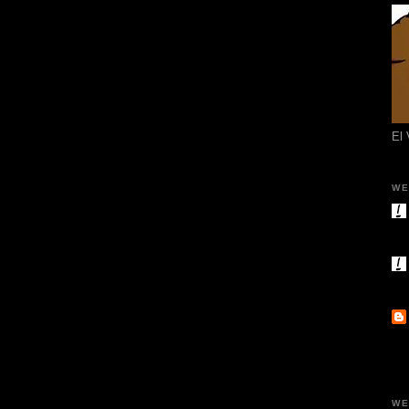
El
WE
WE