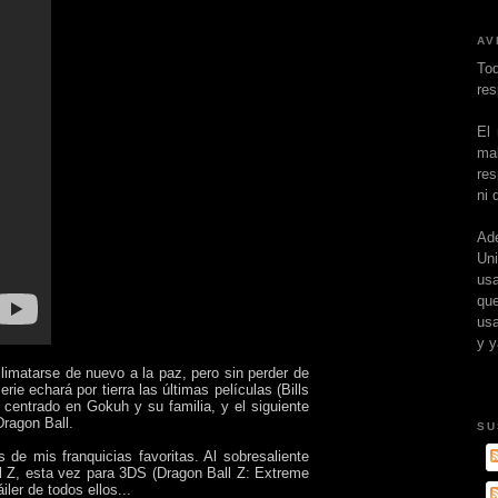
AV
To
res
El
ma
res
ni 
Ad
Un
usa
que
usa
y y
imatarse de nuevo a la paz, pero sin perder de
e echará por tierra las últimas películas (Bills
 centrado en Gokuh y su familia, y el siguiente
Dragon Ball.
SU
de mis franquicias favoritas. Al sobresaliente
l Z, esta vez para 3DS (Dragon Ball Z: Extreme
ler de todos ellos...