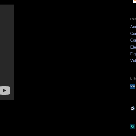
ID
Aud
Có
Co
Ele
Fig
Vi
LI