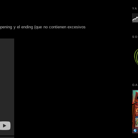
YA
 opening y el ending (que no contienen excesivos
SO
GA