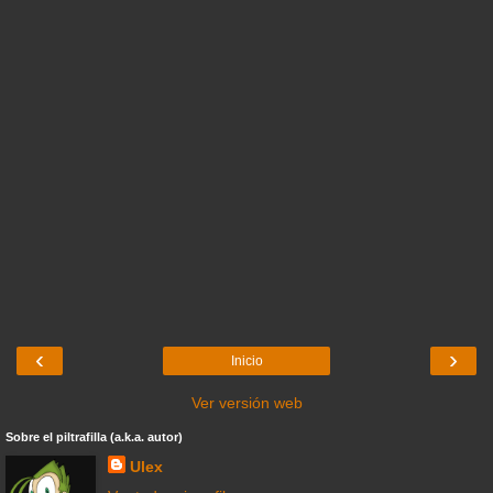
‹
›
Inicio
Ver versión web
Sobre el piltrafilla (a.k.a. autor)
Ulex