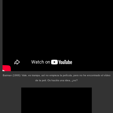
Batman (1966): Vale, es trampa, así no empieza la película, pero no he encontrado el vídeo
de la peli. Os hacéis una idea, ¿no?