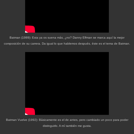
Batman (1989): Esta ya os suena más, ¿no? Danny Elfman se marca aquí la mejor
composición de su carrera. Da igual lo que hablemos después, éste es el tema de Batman.
Batman Vuelve (1992): Básicamente es el de antes, pero cambiado un poco para poder
distinguirlo. A mí también me gusta.