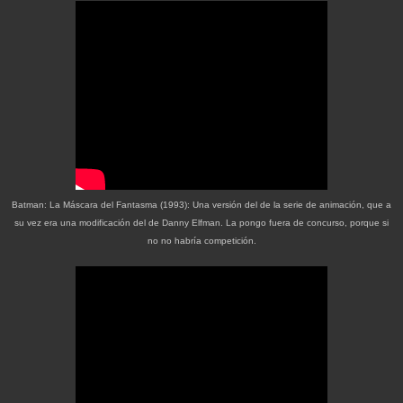
Batman: La Máscara del Fantasma (1993): Una versión del de la serie de animación, que a
su vez era una modificación del de Danny Elfman. La pongo fuera de concurso, porque si
no no habría competición.