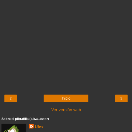
‹
›
Inicio
Ver versión web
Sobre el piltrafilla (a.k.a. autor)
Ulex