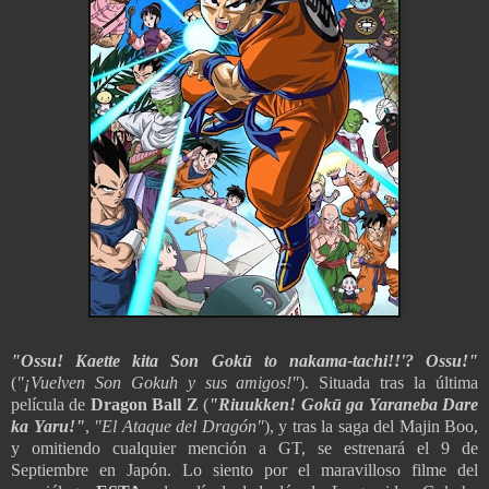
"Ossu! Kaette kita Son Gokū to nakama-tachi!!'? Ossu!"
(
"¡Vuelven Son Gokuh y sus amigos!"
). Situada tras la última
película
de
Dragon Ba
ll Z
(
"Riuukken! Gok
ū
ga Yaraneba Dare
ka Yaru!"
,
"El Ataque del Dragón"
), y tras la saga del Majin Boo,
y omitiendo cualquier mención a GT, se estrenará el 9 de
Septiembre en Japón. Lo siento por
el maravilloso filme del