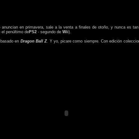
lo anuncian en primavera, sale a la venta a finales de otoño, y nunca es t
 el penúltimo de
PS2
- segundo de
Wii
).
o basado en
Dragon Ball Z
. Y yo, picare como siempre. Con edición colecci