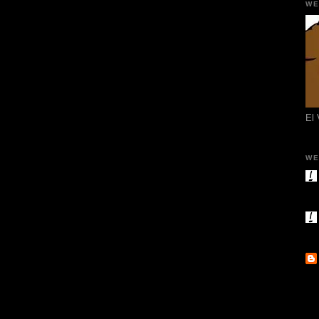
WE
El
WE