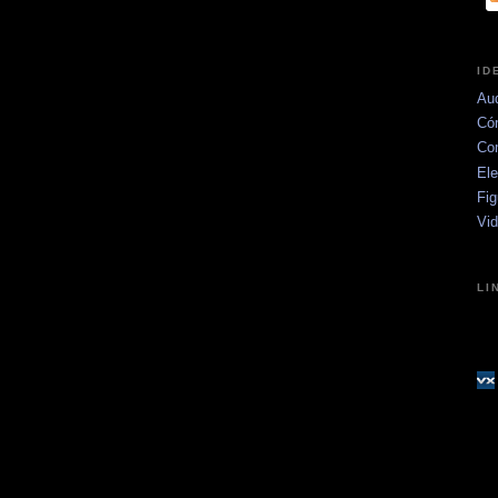
ID
Aud
Có
Co
Ele
Fig
Vi
LI