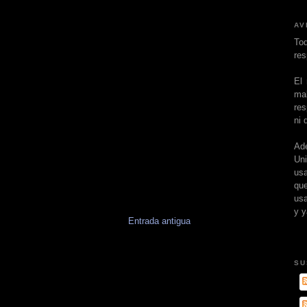
AV
To
res
El
ma
res
ni 
Ad
Un
usa
que
usa
y y
Entrada antigua
SU