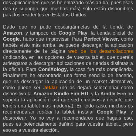
dos aplicaciones que os he enlazado más arriba, pues esas
dos (y supongo que muchas más) sólo están disponibles
para los residentes en Estados Unidos.
Dado que no pude descargármelas de la tienda de
Amazon
, y tampoco de
Google Play
, la tienda oficial de
Google
, hubo que improvisar. Para
Perfect Viewer
, como
habéis visto más arriba, se puede descargar la aplicación
directamente de la página
web de los desarrolladores
(indicando, en las opciones de vuestra tablet, que queréis
arriesgaros a descargar aplicaciones de tiendas distintas a
la oficial). Para
ComiXology
, la cosa fue más complicada.
Finalmente he encontrado una forma sencilla de hacerlo,
que es descargar la aplicación de un market alternativo,
como puede ser
JetJar
(no os dejará seleccionar como
dispositivo la
Amazon Kindle Fire HD
, y la
Kindle Fire
no
soporta la aplicación, así que sed creativos y decidle que
tenéis una tablet más moderna). En todo caso, muchos os
recomendarán
rootear
la tablet, instalar
Google Play
, y
desrootear
. Yo no voy a recomendaros que hagáis eso,
pues es potencialmente dañino para vuestra tablet... pero
eso es a vuestra elección.