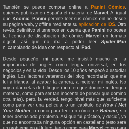
También se puede comprar online a
Panini Cómics
,
quienes publican en España el material de
Marvel
. Al igual
que
Koomic
,
Panini
permite leer sus cómics online desde
su página web, y offline mediante su
aplicación de
iOS
. Otro
revés, definitivo si tenemos en cuenta que
Panini
no posee
la licencia de distribución de cómics
Marvel
en formato
digital, así que no iba a poder leer
Spider-Man
ni cambiando de idea con respecto al
iPad
.
Desde pequeño, mi padre me insistió mucho en la
importancia del inglés como lengua universal, en los
negocios y en la vida. Desde los 10 años empecé a estudiar
inglés. Los lectores veteranos del blog recordarán que me
fui a Irlanda, al acabar la carrera, a mejorar mi inglés. No
voy a dármelas de bilingüe (no creo que domine mi lengua
materna, como para ser tan inocente de pensar que domino
otra más), pero, la verdad, tengo nivel más que suficiente
como para ver una película, o un capítulo de
How I Met
Your Mother
, o como para leer un cómic de
Batman
, sin
tener demasiado problema. Así que fui práctico, y decidí, ya
que no encontraba ninguna opción en castellano (esto será
un problema en el futuro, tanto como para
Marvel
como para