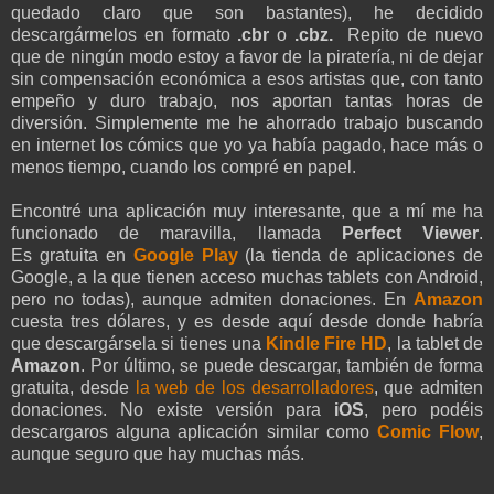
quedado claro que son bastantes), he decidido
descargármelos en formato
.cbr
o
.cbz.
Repito de nuevo
que de ningún modo estoy a favor de la piratería, ni de dejar
sin compensación económica a esos artistas que, con tanto
empeño y duro trabajo, nos aportan tantas horas de
diversión. Simplemente me he ahorrado trabajo buscando
en internet los cómics que yo ya había pagado, hace más o
menos tiempo, cuando los compré en papel.
Encontré una aplicación muy interesante, que a mí me ha
funcionado de maravilla, llamada
Perfect Viewer
.
Es gratuita en
Google Play
(la tienda de aplicaciones de
Google, a la que tienen acceso muchas tablets con Android,
pero no todas), aunque admiten donaciones. En
Amazon
cuesta tres dólares, y es desde aquí desde donde habría
que descargársela si tienes una
Kindle Fire HD
, la tablet de
Amazon
. Por último, se puede descargar, también de forma
gratuita, desde
la web de los desarrolladores
, que admiten
donaciones. No existe versión para
iOS
, pero podéis
descargaros alguna aplicación similar como
Comic Flow
,
aunque seguro que hay muchas más.