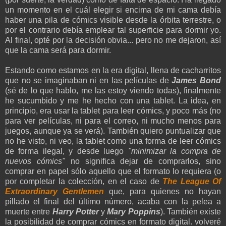
un momento en el cuál elegir si encima de mi cama debía
haber una pila de cómics visible desde la órbita terrestre, o
por el contrario debía emplear tal superficie para dormir yo.
Al final, opté por la decisión obvia... pero no me dejaron, así
que la cama será para dormir.
Estando como estamos en la era digital, llena de cacharritos
que no se imaginaban ni en las películas de
James Bond
(sé de lo que hablo, me las estoy viendo todas), finalmente
he sucumbido y me he hecho con una tablet. La idea, en
principio, era usar la tablet para leer cómics, y poco más (no
para ver películas, ni para el correo, ni mucho menos para
juegos, aunque ya se verá). También quiero puntualizar que
no he visto, ni veo, la tablet como una forma de leer cómics
de forma ilegal, y desde luego
"
minimizar la compra de
nuevos cómics"
no significa dejar de comprarlos, sino
comprar en papel sólo aquello que el formato lo requiera (o
por completar la colección, en el caso de
The League Of
Extraordinary Gentlemen
que, para quienes no hayan
pillado el final del último número, acaba con la pelea a
muerte entre
Harry Potter
y
Mary Poppins
). También existe
la posibilidad de comprar cómics en formato digital. volveré