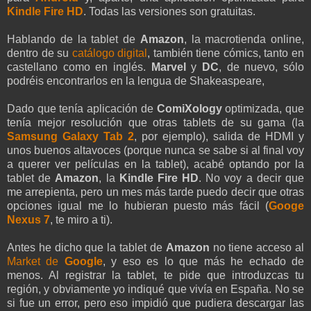
Kindle Fire HD
. Todas las versiones son gratuitas.
Hablando de la tablet de
Amazon
, la macrotienda online,
dentro de su
catálogo digital
, también tiene cómics, tanto en
castellano como en inglés.
Marvel
y
DC
, de nuevo, sólo
podréis encontrarlos en la lengua de Shakeaspeare,
Dado que tenía aplicación de
ComiXology
optimizada, que
tenía mejor resolución que otras tablets de su gama (la
Samsung Galaxy Tab 2
, por ejemplo), salida de HDMI y
unos buenos altavoces (porque nunca se sabe si al final voy
a querer ver películas en la tablet), acabé optando por la
tablet de
Amazon
, la
Kindle Fire HD
. No voy a decir que
me arrepienta, pero un mes más tarde puedo decir que otras
opciones igual me lo hubieran puesto más fácil (
Googe
Nexus 7
, te miro a ti).
Antes he dicho que la tablet de
Amazon
no tiene acceso al
Market de
Google
, y eso es lo que más he echado de
menos. Al registrar la tablet, te pide que introduzcas tu
región, y obviamente yo indiqué que vivía en España. No se
si fue un error, pero eso impidió que pudiera descargar las