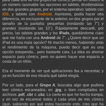
un número razonable las opciones en tablets, dividiéndolas
en dos grandes grupos, por el sistema operativo: tablets con
iOS
, y tablets con
Android
. Asimismo, podía hacer otra
diferencia, no excluyente de la anterior, en dos grupos por el
tamaño de la pantalla: pequeñas (rondando las 7") y
grandes (rondando las 10"). Rápidamente descarté, por
precio, las tablets grandes y los
iPads
, quedándome claro
que me haría con una
Android
de 7". ¿Quiere decir que un
iPad es una mala opción? Ni mucho menos, habiendo visto
el rendimiento de la máquina, puedo decir que es una
opción estupenda... pero bastante cara. La idea es ahorrar
espacio para cómics, pero no quiero hacer ese espacio a
costa de un riñón.
Era el momento de ver qué aplicaciones iba a necesitar, y
ya en función de eso miraría qué tablet elegía.
Por un lado, para el
Grupo A
, buscaba algo que pudiera
leer cómics escaneados, en
.jpg
, o bien compilados en
archivos
.pdf
,
.cbr
o
.cbz
. Lo cierto es que he hecho trampa,
y en vez de escanear todos y cada unos de mis cómics
(que, sabiendo por qué estoy haciendo esto, creo que ha