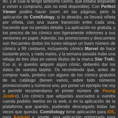
90, y al cual le tengo tantísimo cariño, que estaba dispuesto
a volver a comprarlo, aún no está disponible). Con
Perfect
Viewer
podéis hacer zoom en las páginas, pero la
aplicación de
ComiXology
, si lo deseáis, os llevará viñeta
por viñeta, con una suave transición entre cada una,
haciendo que no perdáis detalle. La aplicación es gratuita, y
los precios de los cómics son ligeramente inferiores a sus
versiones en papel. Además, las promociones y descuentos
son frecuentes (todos los lunes rebajan un buen número de
cómics a 99 centavos, incluyendo cómics
Marvel
de hace
bastante poco, y nada malos, y la semana pasada hubo una
rebaja de tres días en varios títulos de la marca
Star Trek
).
Eso sí, si queréis adquirir algún cómic, deberéis dar los
datos de vuestra tarjeta. Os recomiendo que, antes de
comprar nada, probéis con alguno de los cómics gratuitos
de su catálogo (tienen varios, sobre todo números
promocionales y números uno, por poner un ejemplo me voy
a permitir recomendaros el primer número de
Young
Justice
). Los cómics que adquiráis asociados a vuestra
cuenta podréis leerlos en la web, o en la aplicación de la
plataforma que queráis, pudiendo descargarlo todas las
veces que queráis.
ComiXology
tiene aplicación para
iOS
,
para
Android
y, aparte, una aplicación optimizada para