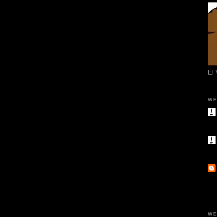
El
WE
WE