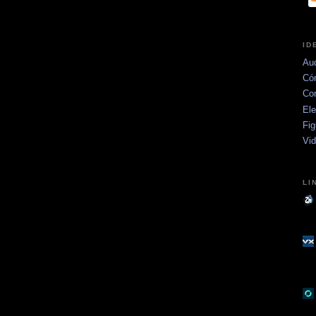
ID
Aud
Có
Co
Ele
Fig
Vi
LI