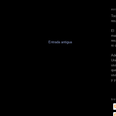
AV
To
res
El
ma
res
Entrada antigua
ni 
Ad
Un
usa
que
usa
y y
SU