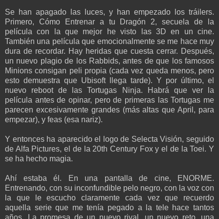
Se han apagado las luces, y han empezado los tráilers.
Primero, Cómo Entrenar a tu Dragón 2, secuela de la
película con la que mejor he visto las 3D en un cine.
También una película que emocionalmente se me hace muy
dura de recordar. Hay heridas que cuesta cerrar. Después,
un nuevo plagio de los Rabbids, antes de que los famosos
Minions consigan peli propia (cada vez queda menos, pero
esto demuestra que Ubisoft llega tarde). Y por último, el
nuevo reboot de las Tortugas Ninja. Habrá que ver la
película antes de opinar, pero de primeras las Tortugas me
parecen excesivamente grandes (más altas que April, para
empezar), y feas (esa nariz).
Y entonces ha aparecido el logo de Selecta Visión, seguido
de Alfa Pictures, el de la 20th Century Fox y el de la Toei. Y
se ha hecho magia.
Ahí estaba él. En una pantalla de cine, ENORME.
Entrenando, con su inconfundible pelo negro, con la voz con
la que le escucho claramente cada vez que recuerdo
aquella serie que me tenía pegado a la tele hace tantos
años. La promesa de un nuevo rival, un nuevo reto, una