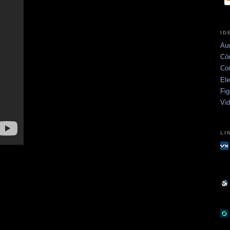
ID
Aud
Có
Co
Ele
Fig
Vi
LI