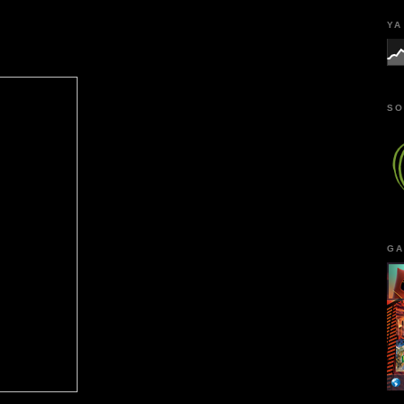
YA
SO
GA