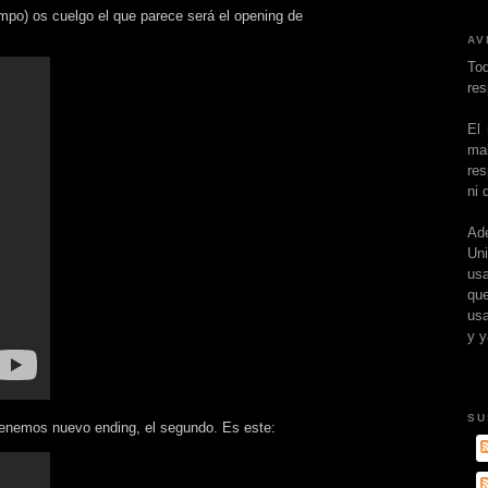
mpo) os cuelgo el que parece será el opening de
AV
To
res
El
ma
res
ni 
Ad
Un
usa
que
usa
y y
SU
 tenemos nuevo ending, el segundo. Es este: