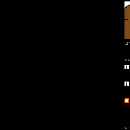
El
WE
WE