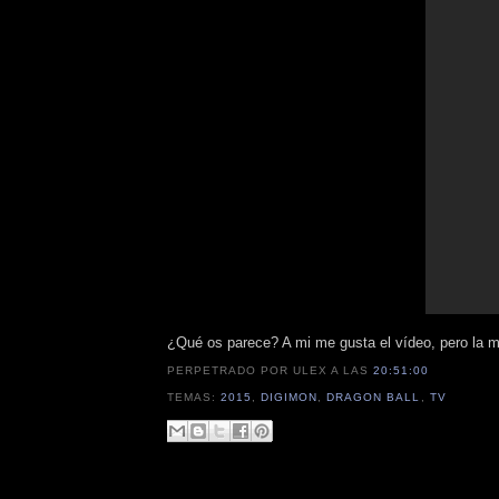
¿Qué os parece? A mi me gusta el vídeo, pero la m
PERPETRADO POR ULEX
A LAS
20:51:00
TEMAS:
2015
,
DIGIMON
,
DRAGON BALL
,
TV