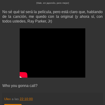
(Vale, en japonés, pero mejor)
No sé qué tal será la película, pero está cla
ro que, hablando
de la canción, me quedo con la original (y ahora sí, con
todos ustedes, Ray Parker, Jr)
Who you gonna call?
Ulex
a las
22:10:00