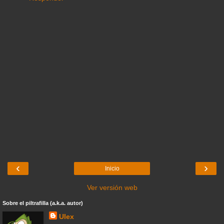
‹
›
Inicio
Ver versión web
Sobre el piltrafilla (a.k.a. autor)
Ulex