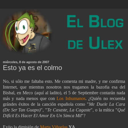
miércoles, 8 de agosto de 2007
Esto ya es el colmo
No, si sólo me faltaba esto. Me comenta mi madre, y me confirma
Internet, que mientras nosotros nos tragamos la bazofia esa del
Bisbal, en Meco (aquí al ladito), el 5 de Septiembre contarán nada
más y nada menos que con
Los
Inhumanos
. ¿Quién no recuerda
grándes éxitos de la canción española como "
Me Duele La Cara
(De Ser Tan Guapo)
", "
Te Casaste, La Cagaste
", o la mítica "
Qué
Difícil Es Hacer El Amor En Un Simca Mil
"?
Exijo la dimisión de
Marta Viñuelas
YA
.