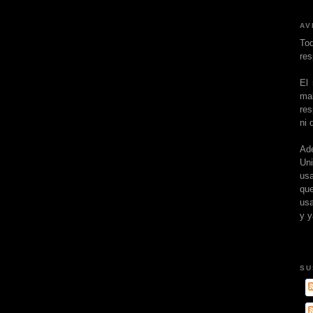
AV
To
res
El
ma
res
ni 
Ad
Un
usa
que
usa
y y
SU