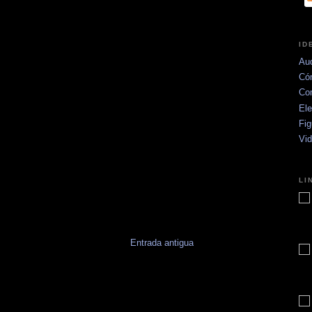
ID
Aud
Có
Co
Ele
Fig
Vi
LI
Entrada antigua