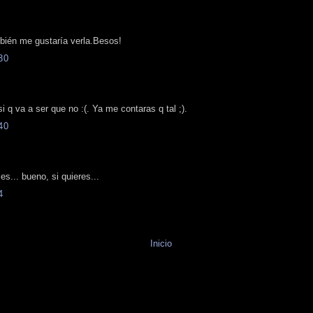
bién me gustaría verla.Besos!
30
 q va a ser que no :(. Ya me contaras q tal ;).
40
s... bueno, si quieres...
4
Inicio