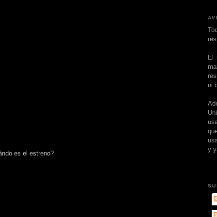
AV
To
res
El
ma
res
ni 
Ad
Un
usa
que
usa
y y
ándo es el estreno?
SU