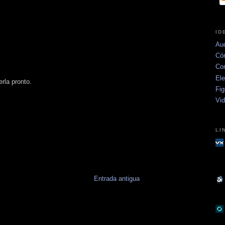
ID
Aud
Có
Co
Ele
rla pronto.
Fig
Vi
LI
Entrada antigua