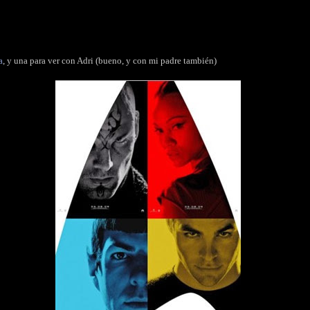
a
, y una para ver con Adri (bueno, y con mi padre también)