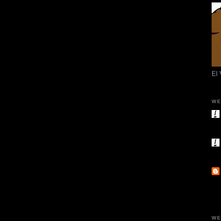
El
WE
WE