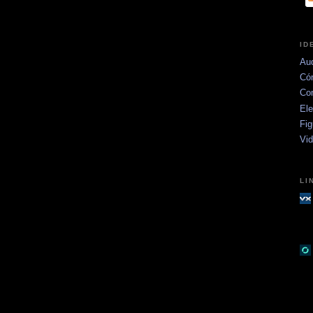
ID
Aud
Có
Co
Ele
Fig
Vi
LI