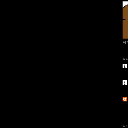
El
WE
WE