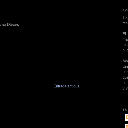
AV
To
res
ra un iPhone.
El
ma
res
ni 
Ad
Un
usa
que
usa
Entrada antigua
y y
SU