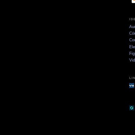
ID
Aud
Có
Co
Ele
Fig
Vi
LI