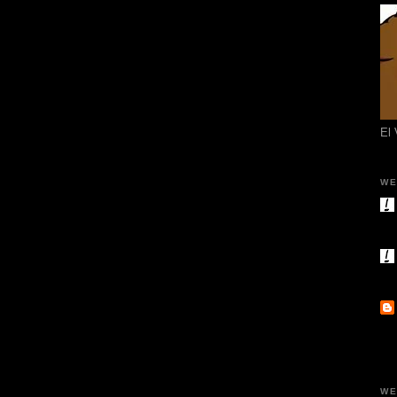
El
WE
WE