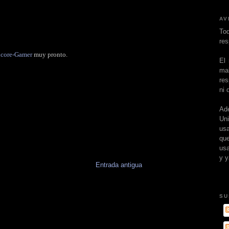
AV
To
res
dcore-Gamer
muy pronto.
El
ma
res
ni 
Ad
Un
usa
que
usa
y y
Entrada antigua
SU