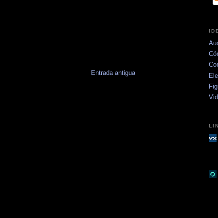
ID
Aud
Có
Co
Entrada antigua
Ele
Fig
Vi
LI