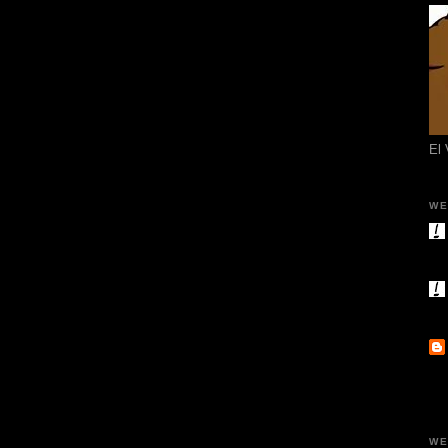
El
WE
WE