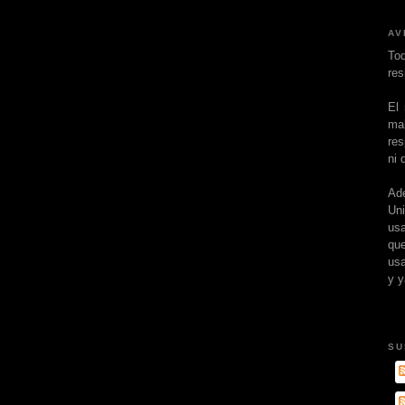
AV
To
res
El
ma
res
ni 
Ad
Un
usa
que
usa
y y
SU