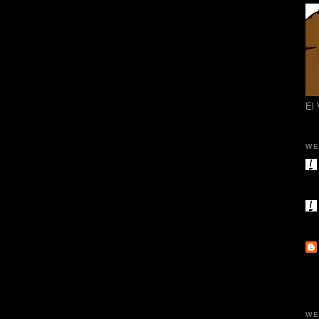
El
WE
WE