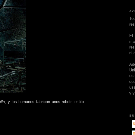
AV
To
res
El
ma
res
ni 
Ad
Un
usa
que
usa
y y
lla
, y los humanos fabrican unos robots estilo
SU