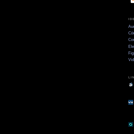
ID
Aud
Có
Co
Ele
Fig
Vi
LI