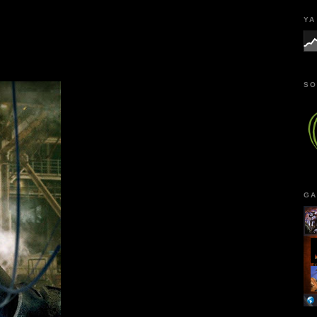
YA
SO
GA