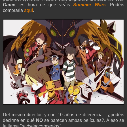
Game
, es hora de que veáis
Summer Wars
. Podéis
comprarla
aquí
.
Del mismo director, y con 10 años de diferencia... ¿podéis
decirme en qué
NO
se parecen ambas películas?. A eso se
le llama
"revisitar conceptos"
.