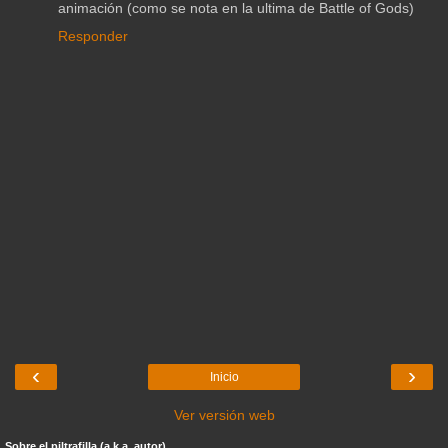
animación (como se nota en la ultima de Battle of Gods)
Responder
‹
›
Inicio
Ver versión web
Sobre el piltrafilla (a.k.a. autor)