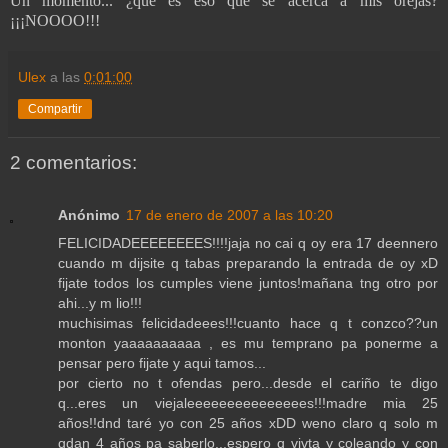
Un momento... ¿qué es eso que se acerca a mis orejas?
¡¡¡NOOOO!!!
Ulex
a las
0:01:00
Compartir
2 comentarios:
Anónimo
17 de enero de 2007 a las 10:20
FELICIDADEEEEEEEES!!!!jaja no cai q oy era 17 deennero
cuando m dijsite q tabas preparando la entrada de oy xD
fijate todos los cumples viene juntos!mañana tng otro por
ahi...y m lio!!!
muchisimas felicidadeees!!!cuanto hace q t conzco??un
monton yaaaaaaaaaa , es mu temprano pa ponerme a
pensar pero fijate y aqui tamos...
por cierto no t ofendas pero...desde el cariño te digo
q...eres un viejaleeeeeeeeeeeeeees!!!madre mia 25
años!!dnd taré yo con 25 años xDD weno claro q solo m
qdan 4 años pa saberlo...espero q vivta y coleando y con