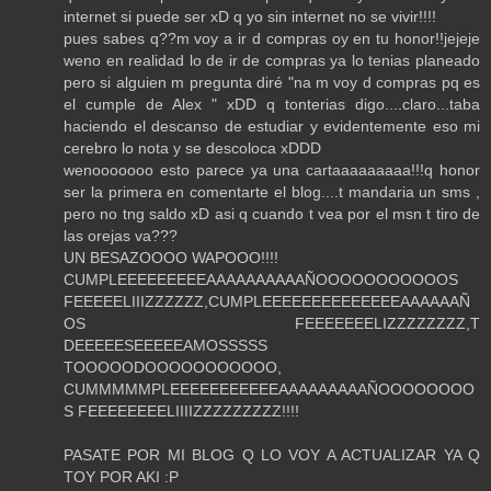
internet si puede ser xD q yo sin internet no se vivir!!!!
pues sabes q??m voy a ir d compras oy en tu honor!!jejeje
weno en realidad lo de ir de compras ya lo tenias planeado
pero si alguien m pregunta diré "na m voy d compras pq es
el cumple de Alex " xDD q tonterias digo....claro...taba
haciendo el descanso de estudiar y evidentemente eso mi
cerebro lo nota y se descoloca xDDD
wenooooooo esto parece ya una cartaaaaaaaaa!!!q honor
ser la primera en comentarte el blog....t mandaria un sms ,
pero no tng saldo xD asi q cuando t vea por el msn t tiro de
las orejas va???
UN BESAZOOOO WAPOOO!!!!
CUMPLEEEEEEEEEAAAAAAAAAAÑOOOOOOOOOOOS
FEEEEELIIIZZZZZZ,CUMPLEEEEEEEEEEEEEEAAAAAAÑ
OS FEEEEEEELIZZZZZZZZ,T
DEEEEESEEEEEAMOSSSSS
TOOOOODOOOOOOOOOOO,
CUMMMMMPLEEEEEEEEEEEAAAAAAAAAÑOOOOOOOO
S FEEEEEEEELIIIIZZZZZZZZZ!!!!
PASATE POR MI BLOG Q LO VOY A ACTUALIZAR YA Q
TOY POR AKI :P