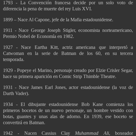
1793 -
La Convención
francesa decide por un solo voto de
diferencia la pena de muerte del rey Luis XVI.
1899 – Nace Al Capone, jefe de
la Mafia
estadounidense.
1911 - Nace George Joseph Stigler, economista norteamericano,
Premio Nobel de Economía en 1982.
1927 - Nace Eartha Kitt, actriz americana que interpretó a
Catwoman en la serie de Batman de los 60, en su tercera
temporada.
1929 - Popeye el Marino, personaje creado por Elzie Crisler Segar,
hace su primera aparición en Comic Strip Thimble Theatre.
1931 - Nace James Earl Jones, actor estadounidense (la voz de
Darth Vader).
1934 - El dibujante estadounidense Bob Kane comienza los
primeros bocetos de un nuevo personaje, un hombre vestido con
botas, guantes y unas alas de adorno. En 1939, ese boceto se
convertirá en Batman.
1942 - Nacen Cassius Clay
Muhammad Ali
, boxeador