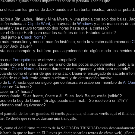
nozcamos algunos hechos importantes sobre su persona. ¿Sabías que...
na chica con los genes de Jack puede ser tan tonta, insulsa, anodina, petar
tación a Bin Laden, Hitler y Nina Myers, y una pistola con solo dos balas, Ja
ación valiosa al
Clip de Word
, a la ayuda de
Windows
y a los manuales de ap
raseña y se estuvo torturando dos horas hasta que la confesó?
r el Google Earth para usar los satélites de los Estados Unidos?
idad junto a
Chuck Norris
?
o más masculino y menos
mamón
histérico, sería la versión californiana de
C
os por Jack Bauer?
sta con champán y butifarra para agradecerle de algún modo los heridos 
los que
Farruquito
no se atreve a atropellar?
 doble sobre la Tierra, Bauer sería uno de los pocos supervivientes, junto a la
mirar a
Chuck Norris
a la cara durante unos segundos y vivir para contarlo?
cuando corrió el rumor de que sería Jack Bauer el encargado de sacarle inform
mación de que
Irak
tenía armas nucleares y de destrucción masiva.
ro de
ETA
hasta que consiguió que confesara en árabe ser miembro de
Al Qa
e
Lost
en 24 horas?
 bauer en 24 horas?
 conquístalo. Si es fuerte, únete a él. Si es Jack Bauer, estás jodido"?
ree en la Ley de Bauer: "Si algo puede salir mal... Se resolverá en 24h"?
ccionario está equivocado?
el panteón de los tres grandes. Si tenéis paciencia, el martes veréis aquí el fin
che. Yo desde que se esto, duermo más tranquilo.
IS, como el del último miembro de la SAGRADA TRINIDAD están descaradamente co
 haría lo que se hace en El Jueves (es decir, sacar los textos de
cierta
web). ¿Por q