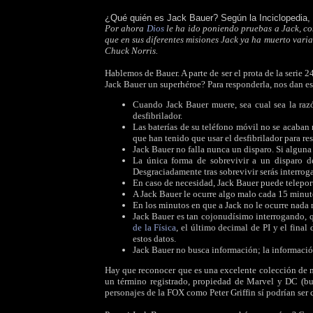
¿Qué quién es Jack Bauer? Según la Inciclopedia,
Por ahora
Dios
le ha ido poniendo pruebas a Jack, co
que en sus diferentes misiones Jack ya ha muerto vari
Chuck Norris.
Hablemos de Bauer. A parte de ser el prota de la serie 
Jack Bauer un superhéroe? Para responderla, nos dan est
Cuando Jack Bauer muere, sea cual sea la razó
desfibrilador.
Las baterías de su teléfono móvil no se acaban 
que han tenido que usar el desfibrilador para res
Jack Bauer no falla nunca un disparo. Si alguna 
La única forma de sobrevivir a un disparo d
Desgraciadamente tras sobrevivir serás interrog
En caso de necesidad, Jack Bauer puede telepor
A Jack Bauer le ocurre algo malo cada 15 minut
En los minutos en que a Jack no le ocurre nada 
Jack Bauer es tan cojonudísimo interrogando, qu
de la Física
, el último decimal de PI y el final
estos datos.
Jack Bauer no busca información; la información 
Hay que reconocer que es una excelente colección de 
un término registrado, propiedad de Marvel y DC (bue
personajes de la FOX como Peter Griffin sí podrían se