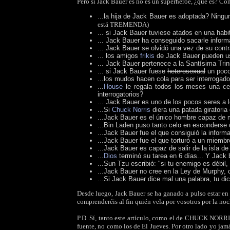
Pero si Jack Bauer es no es un superhéroe, ¿qué es? Co
...la hija de Jack Bauer es adoptada? Ningu
está TREMENDA)
... si Jack Bauer tuviese atados en una habi
... Jack Bauer ha conseguido sacarle inform
... Jack Bauer se olvidó una vez de su cont
... los amigos
frikis
de Jack Bauer pueden usa
... Jack Bauer pertenece a la Santísima Trin
... si Jack Bauer fuese
heterosexual
un poc
...los mudos hacen cola para ser interrogad
...
House
le regala todos los meses una ce
interrogatorios?
... Jack Bauer es uno de los pocos seres a 
...Si
Chuck Norris
diera una patada giratoria
...Jack Bauer es el único hombre capaz de 
...Bin Laden puso tanto celo en esconderse 
...Jack Bauer fue el que consiguió la infor
...Jack Bauer fue el que torturó a un miemb
...Jack Bauer es capaz de salir de la isla d
...
Dios
terminó su tarea en 6 días... Y Jack
...Sun Tzu escribió: "si tu enemigo es débil,
...Jack Bauer no cree en la Ley de Murphy, c
...Si Jack Bauer dice mal una palabra, tu di
Desde luego, Jack Bauer se ha ganado a pulso estar en 
comprenderéis al fin quién vela por vosotros por la no
P.D. Sí, tanto este artículo, como el de CHUCK NORR
fuente, no como los de El Jueves. Por otro lado yo jamás