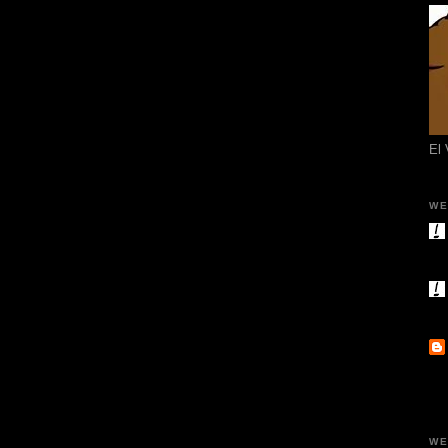
El
WE
WE