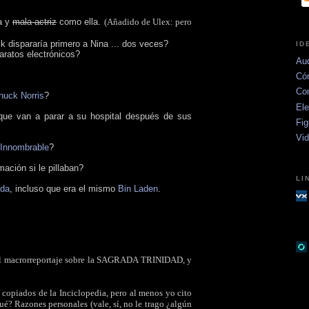
da y
mala actriz
como ella.
(Añadido de Ulex: pero
ck dispararía primero a Nina ... dos veces?
ID
aratos electrónicos?
Aud
Có
Co
huck Norris
?
Ele
que van a parar a su hospital después de sus
Fig
Vi
Innombrable
?
ación si le pillaban?
LI
eda
, incluso que era el mismo
Bin Laden
.
al del macrorreportaje sobre la SAGRADA TRINIDAD, y
piados de la Inciclopedia, pero al menos yo cito
ué? Razones personales (vale, sí, no le trago ¿algún