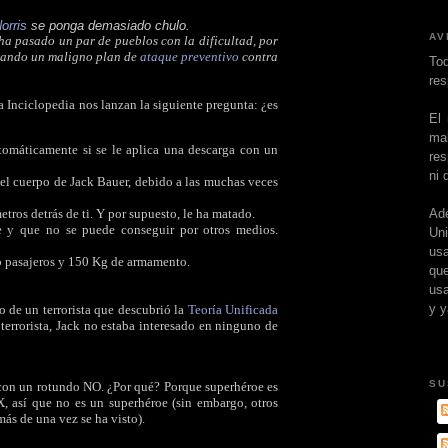
orris
se ponga demasiado chulo.
AV
ha pasado un par de pueblos con la dificultad, por
arando un maligno plan de
ataque preventivo
contra
To
res
a Inciclopedia nos lanzan la siguiente pregunta: ¿es
El
ma
tomáticamente si se le aplica una descarga con un
res
ni 
a el cuerpo de Jack Bauer, debido a las muchas veces
Ad
tros detrás de ti. Y por supuesto, le ha matado.
e y que no se puede conseguir por otros medios.
Un
usa
ro pasajeros y 150 Kg de armamento.
que
usa
y y
o de un terrorista que descubrió la
Teoría Unificada
l terrorista, Jack no estaba interesado en ninguno de
SU
 con un rotundo NO. ¿Por qué? Porque superhéroe es
, así que no es un superhéroe (sin embargo, otros
ás de una vez se ha visto).