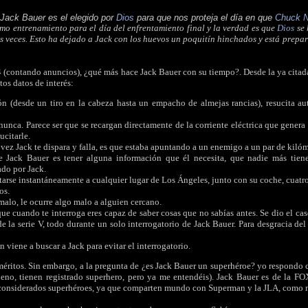
Jack Bauer es el elegido por
Dios
para que nos proteja el día en que
Chuck N
mo entrenamiento para el día del enfrentamiento final y la verdad es que
Dios
se 
as veces. Esto ha dejado a Jack con los huevos un poquitín hinchados y está prep
24 (contando anuncios), ¿qué más hace Jack Bauer con su tiempo?. Desde la ya citad
os datos de interés:
n (desde un tiro en la cabeza hasta un empacho de almejas rancias), resucita au
nunca. Parece ser que se recargan directamente de la corriente eléctrica que gener
ucitarle.
vez Jack te dispara y falla, es que estaba apuntando a un enemigo a un par de kilóme
e Jack Bauer es tener alguna información que él necesita, que nadie más tien
ado por Jack.
tarse instantáneamente a cualquier lugar de Los Ángeles, junto con su coche, cuat
os.
malo, le ocurre algo malo a alguien cercano.
e cuando te interroga eres capaz de saber cosas que no sabías antes. Se dio el cas
 de la serie V, todo durante un solo interrogatorio de Jack Bauer. Para desgracia de
viene a buscar a Jack para evitar el interrogatorio.
méritos. Sin embargo, a la pregunta de ¿es Jack Bauer un superhéroe? yo respondo
no, tienen registrado superhero, pero ya me entendéis). Jack Bauer es de la FOX
r considerados superhéroes, ya que comparten mundo con Superman y la JLA, como m