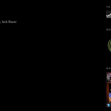
YA
, Jack Bauer
SO
GA