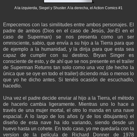
A la izquierda, Siegel y Shuster. A la derecha, el Action Comics #1
Empecemos con las similitudes entre ambos personajes. El
padre de ambos (Dios en el caso de Jesús, Jor-El en el
caso de Superman) se nos presenta como un ser
omnisciente, sabio, que envía a su hijo a la Tierra para que
de ejemplo a la humanidad, y la dirija para que esta sea
capaz de cumplir con su destino. Bryan Singer es
consciente de esto, y de ahí que se nos presente en el trailer
de Superman Returns tan solo como una voz (de hecho la
única que se oye en todo el trailer) diciendo más o menos lo
que yo he dicho antes. Si tenéis ocasión de escuchadlo,
hacedlo.
Una vez el padre decide enviar al hijo a la Tierra, el método
de hacerlo cambia ligeramente. Mientras uno lo hace a
través de una mujer mortal, el otro lo manda en una nave
espacial. A lo largo de los años (y de los dibujantes) el
diseño de esta nave ha ido variando, siendo desde un
huevo hasta un cohete. En todo caso, yo me quedaría con la
versíon de la película de Richard Donner de 1978