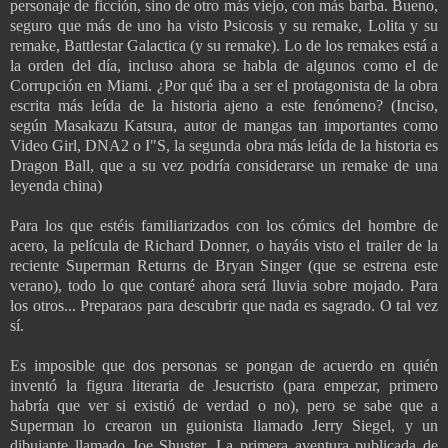
personaje de ficción, sino de otro más viejo, con más barba. Bueno,
seguro que más de uno ha visto Psicosis y su remake, Lolita y su
remake, Battlestar Galactica (y su remake). Lo de los remakes está a
la orden del día, incluso ahora se habla de algunos como el de
Corrupción en Miami. ¿Por qué iba a ser el protagonista de la obra
escrita más leída de la historia ajeno a este fenómeno? (Inciso,
según Masakazu Katsura, autor de mangas tan importantes como
Video Girl, DNA2 o I"S, la segunda obra más leída de la historia es
Dragon Ball, que a su vez podría considerarse un remake de una
leyenda china)
Para los que estéis familiarizados con los cómics del hombre de
acero, la película de Richard Donner, o hayáis visto el trailer de la
reciente Superman Returns de Bryan Singer (que se estrena este
verano), todo lo que contaré ahora será lluvia sobre mojado. Para
los otros... Preparaos para descubrir que nada es sagrado. O tal vez
sí.
Es imposible que dos personas se pongan de acuerdo en quién
inventó la figura literaria de Jesucristo (para empezar, primero
habría que ver si existió de verdad o no), pero se sabe que a
Superman lo crearon un guionista llamado Jerry Siegel, y un
dibujante llamado Joe Shuster. La primera aventura publicada de