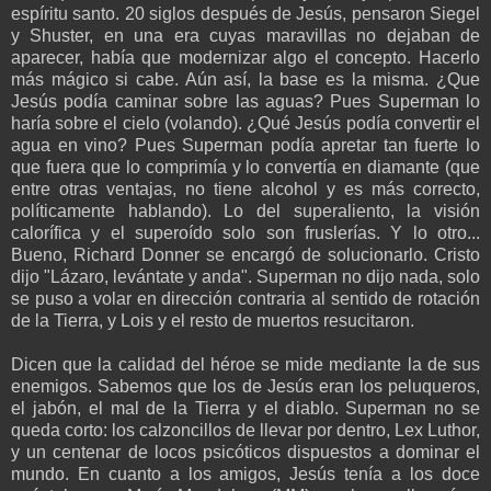
espíritu santo. 20 siglos después de Jesús, pensaron Siegel
y Shuster, en una era cuyas maravillas no dejaban de
aparecer, había que modernizar algo el concepto. Hacerlo
más mágico si cabe. Aún así, la base es la misma. ¿Que
Jesús podía caminar sobre las aguas? Pues Superman lo
haría sobre el cielo (volando). ¿Qué Jesús podía convertir el
agua en vino? Pues Superman podía apretar tan fuerte lo
que fuera que lo comprimía y lo convertía en diamante (que
entre otras ventajas, no tiene alcohol y es más correcto,
políticamente hablando). Lo del superaliento, la visión
calorífica y el superoído solo son fruslerías. Y lo otro...
Bueno, Richard Donner se encargó de solucionarlo. Cristo
dijo "Lázaro, levántate y anda". Superman no dijo nada, solo
se puso a volar en dirección contraria al sentido de rotación
de la Tierra, y Lois y el resto de muertos resucitaron.
Dicen que la calidad del héroe se mide mediante la de sus
enemigos. Sabemos que los de Jesús eran los peluqueros,
el jabón, el mal de la Tierra y el diablo. Superman no se
queda corto: los calzoncillos de llevar por dentro, Lex Luthor,
y un centenar de locos psicóticos dispuestos a dominar el
mundo. En cuanto a los amigos, Jesús tenía a los doce