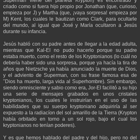
Superman viene del planeta Krypton) es encontrado y
criado como si fuera hijo propio por Jonathan (que, curioso,
empieza por J) y Martha (que, ¡vaya sorpresa! empieza por
M) Kent, los cuales le bautizan como Clark, para ocultarle
del mundo, al igual que José y María ocultaron a Jesús
durante su infancia.
Jesús habló con su padre antes de llegar a la edad adulta,
mientras que Kal-El no pudo hacerlo porque su padre
estaba muerto, como el resto de los Kryptonianos (lo cuál no
debería haber sido una sorpresa, porque ya hacía la tira de
años que Nietzsche ya había anunciado la muerte de Dios,
y el adviento de Superman, con su frase famosa esa de
"Dios ha muerto, larga vida al Superhombre). Sin embargo,
siendo omnisciente y sabio como era, Jor-El facilitó a su hijo
una serie de mensajes grabados en unos cristales
kryptonianos, los cuales le instruirían en el uso de las
habilidades que su suerpo kryptoniano adquiriría al ser
expuesto a la radiacíon del sol amarillo de la Tierra (Krypton
había orbitado en torno a un sol rojo, bajo el cual los
kryptonianos no tenían poderes).
Y es que hemos hablado del padre y del hijo, pero no del