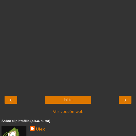
‹
›
Inicio
Ver versión web
Sobre el piltrafilla (a.k.a. autor)
Ulex