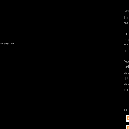
AV
To
res
El
ma
 trailer.
res
ni 
Ad
Un
usa
que
usa
y y
SU