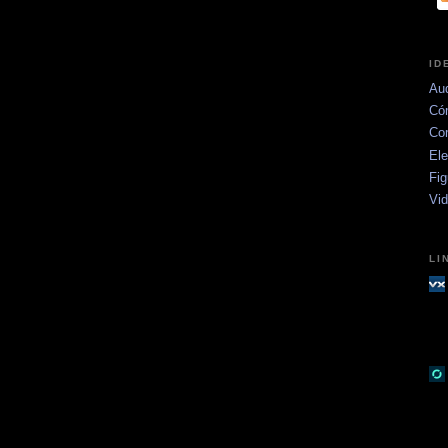
ID
Aud
Có
Co
Ele
Fig
Vi
LI