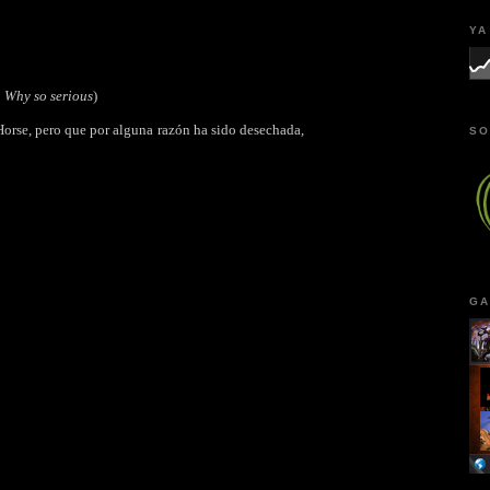
YA
o
Why so serious
)
Horse, pero que por alguna razón ha sido desechada,
SO
GA