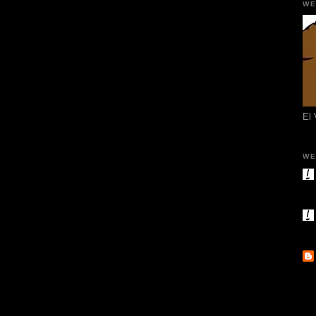
WE
El
WE