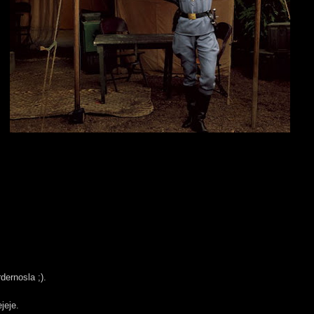
dernosla ;).
jeje.