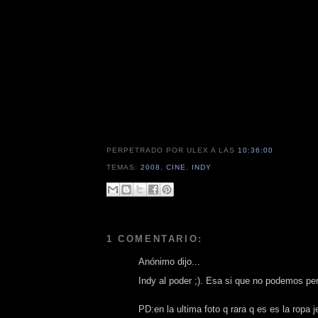
PERPETRADO POR ULEX
A LAS
10:36:00
TEMAS:
2008
,
CINE
,
INDY
1 COMENTARIO:
Anónimo dijo...
Indy al poder ;). Esa si que no podemos per
PD:en la ultima foto q rara q es es la ropa je