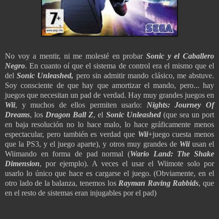
No voy a mentir, ni me molesté en probar
Sonic y el Caballero
Negro
. En cuanto oí que el sistema de control era el mismo que el
del
Sonic Unleashed,
pero sin admitir mando clásico, me abstuve.
Soy consciente de que hay que amortizar el mando, pero... hay
juegos que necesitan un pad de verdad. Hay muy grandes juegos en
Wii
, y muchos de ellos permiten usarlo:
Nights: Journey Of
Dreams
, los
Dragon Ball Z
, el
Sonic Unleashed
(que sea un port
en baja resolución no lo hace malo, lo hace gráficamente menos
espectacular, pero también es verdad que
Wii
+juego cuesta menos
que la PS3, y el juego aparte), y otros muy grandes de
Wii
usan el
Wiimando en forma de pad normal (
Wario Land: The Shake
Dimension
, por ejemplo). A veces el usar el Wiimote solo por
usarlo lo único que hace es cargarse el juego. (Obviamente, en el
otro lado de la balanza, tenemos los
Rayman Raving Rabbids
, que
en el resto de sistemas eran injugables por el pad)