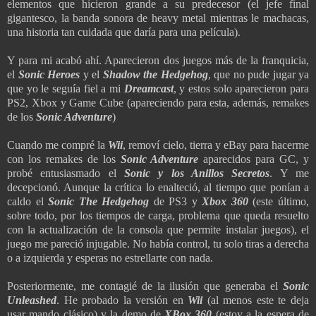
elementos que hicieron grande a su predecesor (el jefe final
gigantesco, la banda sonora de heavy metal mientras le machacas,
una historia tan cuidada que daría para una película).
Y para mi acabó ahí. Aparecieron dos juegos más de la franquicia,
el
Sonic Heroes
y el
Shadow the Hedgehog
, que no pude jugar ya
que yo le seguía fiel a mi
Dreamcast
, y estos solo aparecieron para
PS2, Xbox y Game Cube (apareciendo para esta, además, remakes
de los
Sonic Adventure
)
Cuando me compré la
Wii
, removí cielo, tierra y eBay para hacerme
con los remakes de los
Sonic Adventure
aparecidos para GC, y
probé entusiasmado el
Sonic y los Anillos Secretos
. Y me
decepcionó. Aunque la crítica lo enalteció, al tiempo que ponían a
caldo el
Sonic The Hedgehog
de PS3 y
Xbox 360
(este último,
sobre todo, por los tiempos de carga, problema que queda resuelto
con la actualización de la consola que permite instalar juegos), el
juego me pareció injugable. No había control, tu solo tiras a derecha
o a izquierda y esperas no estrellarte con nada.
Posteriormente, me contagié de la ilusión que generaba el
Sonic
Unleashed
. He probado la versión en
Wii
(al menos este te deja
usar mando clásico) y la demo de
XBox 360
(estoy a la espera de