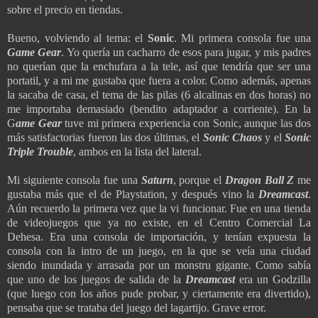
sobre el precio en tiendas.
Bueno, volviendo al tema: el
Sonic
. Mi primera consola fue una
Game Gear
. Yo quería un cacharro de esos para jugar, y mis padres
no querían que la enchufara a la tele, así que tendría que ser una
portatil, y a mi me gustaba que fuera a color. Como además, apenas
la sacaba de casa, el tema de las pilas (6 alcalinas en dos horas) no
me importaba demasiado (bendito adaptador a corriente). En la
G
ame Gear
tuve mi primera experiencia con Sonic, aunque las dos
más satisfactorias fueron las dos últimas, el
Sonic Chaos
y el
Sonic
Triple Trouble
, ambos en la lista del lateral.
Mi siguiente consola fue una
Saturn
, porque el
Dragon Ball Z
me
gustaba más que el de Playstation, y después vino la
Dreamcast
.
Aún recuerdo la primera vez que la vi funcionar. Fue en una tienda
de videojuegos que ya no existe, en el Centro Comercial La
Dehesa. Era una consola de importación, y tenían expuesta la
consola con la intro de un juego, en la que se veía una ciudad
siendo inundada y arrasada por un monstru gigante. Como sabía
que uno de los juegos de salida de la
Dreamcast
era un Godzilla
(que luego con los años pude probar, y ciertamente era divertido),
pensaba que se trataba del juego del lagartijo. Grave error.