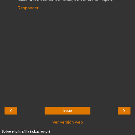
Responder
‹
›
Inicio
Ver versión web
Sobre el piltrafilla (a.k.a. autor)