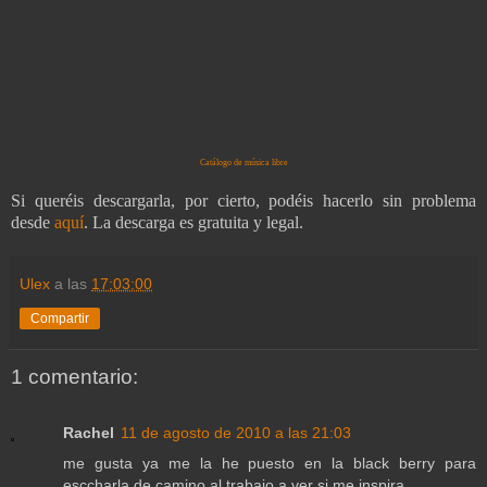
Catálogo de música libre
Si queréis descargarla, por cierto, podéis hacerlo sin problema
desde
aquí
. La descarga es gratuita y legal.
Ulex
a las
17:03:00
Compartir
1 comentario:
Rachel
11 de agosto de 2010 a las 21:03
me gusta ya me la he puesto en la black berry para
esccharla de camino al trabajo a ver si me inspira...