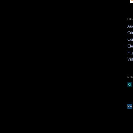
ID
Aud
Có
Co
Ele
Fig
Vi
LI