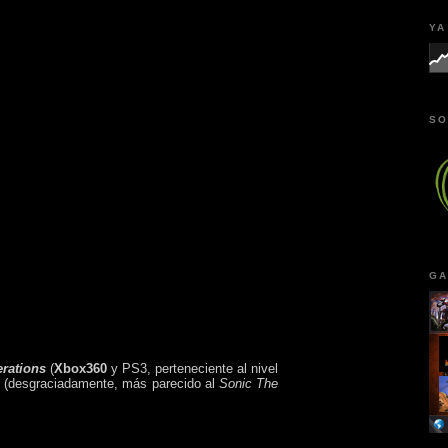
YA
SO
GA
rations
(
Xbox360
y PS3, perteneciente al nivel
o
(desgraciadamente, más parecido al
Sonic The