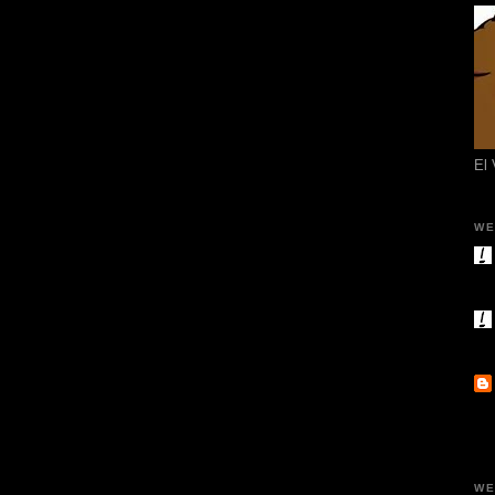
El
WE
WE