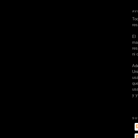
AV
To
res
El
ma
res
ni 
Ad
Un
usa
que
usa
y y
SU