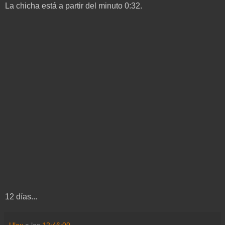
La chicha está a partir del minuto 0:32.
12 días...
Ulex
a las
12:46:00