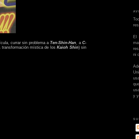
AV
To
res
El
ma
ícula, currar sin problema a
Ten-Shin-Han
, a
C-
la transformación mística de los
Kaioh Shin
) sin
res
ni 
Ad
Un
usa
que
usa
y y
SU