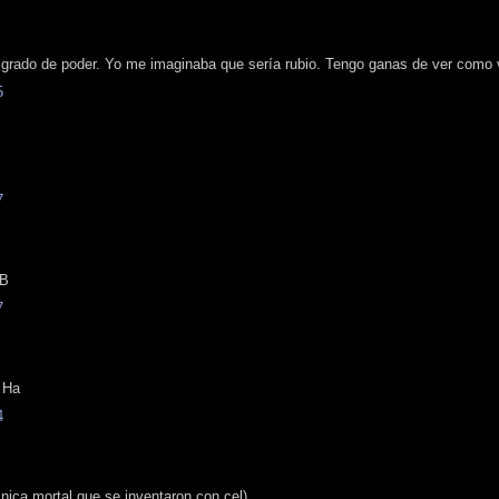
rado de poder. Yo me imaginaba que sería rubio. Tengo ganas de ver como 
5
7
DB
7
 Ha
4
nica mortal que se inventaron con cel)