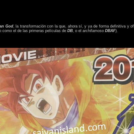
yan God
, la transformación con la que, ahora sí, y ya de forma definitiva y of
ivo como el de las primeras películas de
DB
, o el archifamoso
DBAF
).