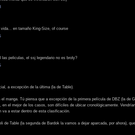
8
vida... en tamaño King-Size, of course
6
las peliculas, el ssj legendario no es broly?
5
l, a excepción de la última (la de Table).
n el manga. Tú piensa que a excepción de la primera película de DBZ (la de Ga
s, en el mejor de los casos, son difíciles de ubicar cronológicamente. Vendrí
a a estar dentro de esta clasificación.
eli de Table (la segunda de Bardok la vamos a dejar aparcada, por ahora), qu