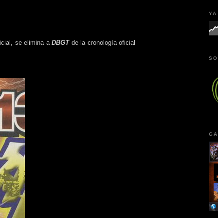
YA
icial, se elimina a
DBGT
de la cronología oficial
SO
GA