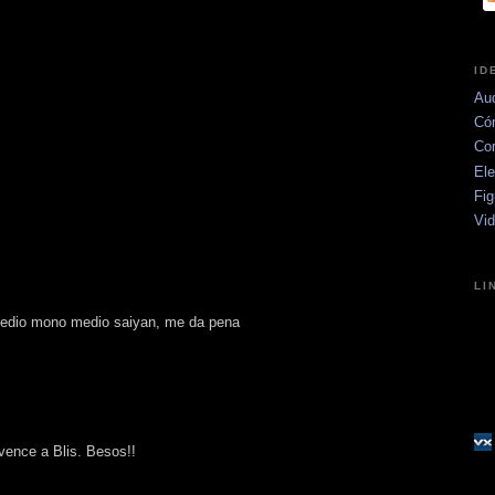
ID
Aud
Có
Co
Ele
Fig
Vi
LI
n medio mono medio saiyan, me da pena
vence a Blis. Besos!!