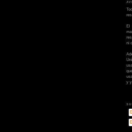
AV
To
res
El
ma
res
ni 
Ad
Un
usa
que
usa
y y
SU