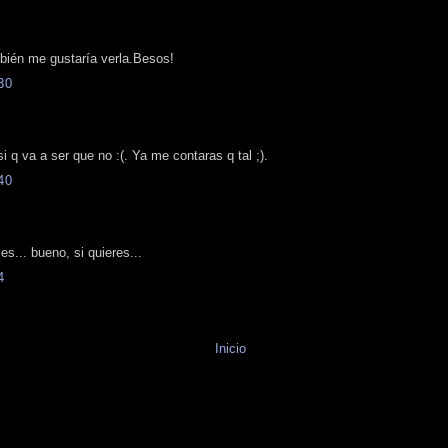
bién me gustaría verla.Besos!
30
 q va a ser que no :(. Ya me contaras q tal ;).
40
s... bueno, si quieres...
4
Inicio