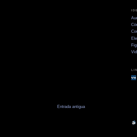
ID
Aud
Có
Co
Ele
Fig
Vi
LI
Entrada antigua