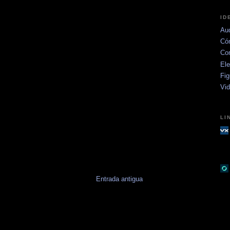
ID
Aud
Có
Co
Ele
Fig
Vi
LI
Entrada antigua