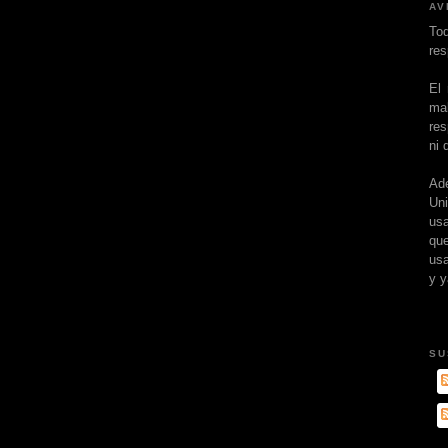
AV
To
res
El
ma
res
ni 
Ad
Un
usa
que
usa
y y
SU