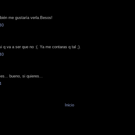
bién me gustaría verla.Besos!
30
 q va a ser que no :(. Ya me contaras q tal ;).
40
s... bueno, si quieres...
4
Inicio