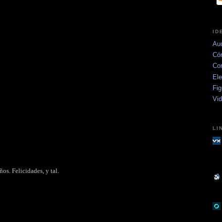
ID
Aud
Có
Co
Ele
Fig
Vi
LI
os. Felicidades, y tal.