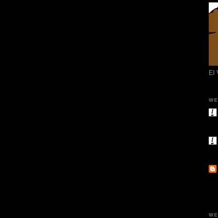
El
WE
WE