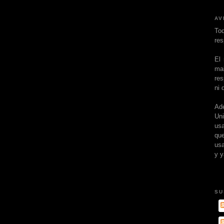
AV
To
res
El
ma
res
ni 
Ad
Un
usa
que
usa
y y
SU