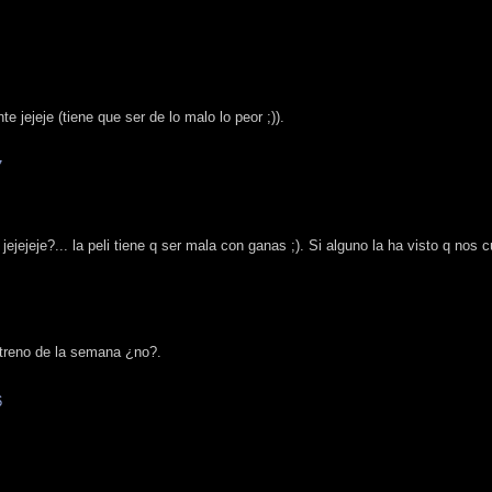
te jejeje (tiene que ser de lo malo lo peor ;)).
7
jejejeje?... la peli tiene q ser mala con ganas ;). Si alguno la ha visto q nos c
streno de la semana ¿no?.
6