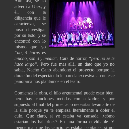
Aún así, se lo
advertí a Ulex, y
él, con la
diligencia que le
caracteriza, se
puso a investigar
por su lado, y se
encontró con lo
mismo que yo
“no, 4 horas es
mucho, son 3 y media”
. Cara de horror,
“pero no se te
hace largo”
. Pero fue mas allá, un dato que yo no
sabia, Nacho Cano abandonó el proyecto porque la
duración del espectáculo le parecía excesiva… con este
panorama nos plantamos en el teatro.
Comienza la obra, el hilo argumental puede estar bien,
pero hay canciones metidas con calzador, y por
supuesto al final del primer acto necesitas levantarte de
la silla porque ya te empieza literalmente a doler el
culo. Que claro, si yo estaba ya cansada, ¿cómo
estarían los bailarines? En una forma envidiable. Y
menos mal que las canciones estaban cortadas, si no,