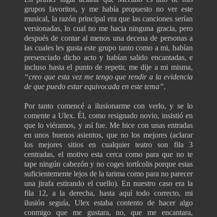
grupos favoritos, y me había propuesto no ver este
musical, la razón principal era que las canciones serían
versionadas, lo cual no me hacia ninguna gracia, pero
después de contar al menos una decena de personas a
las cuales les gusta este grupo tanto como a mi, habían
presenciado dicho acto y habían salido encantadas, e
incluso hasta el punto de repetir, me dije a mi misma,
“creo que esta vez me tengo que rendir a la evidencia
de que puedo estar equivocada en este tema”
.
Por tanto comencé a ilusionarme con verlo, y se lo
comente a Ulex. Él, como resignado novio, insistió en
que lo viéramos, y así fue. Me hice con unas entradas
en unos buenos asientos, que no los mejores (aclarar
los mejores sitios en cualquier teatro son fila 3
centradas, el motivo esta cerca como para que no te
tape ningún cabezón y no coges tortícolis porque estas
suficientemente lejos de la tarima como para no parecer
una jirafa estirando el cuello). En nuestro caso era la
fila 12, a la derecha, hasta aquí todo correcto, mi
ilusión seguía, Ulex estaba contento de hacer algo
conmigo que me gustara, no, que me encantara,