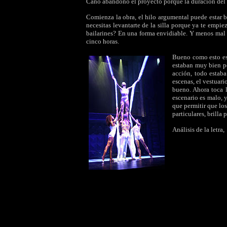
Cano abandonó el proyecto porque la duración del 
Comienza la obra, el hilo argumental puede estar b
necesitas levantarte de la silla porque ya te empie
bailarines? En una forma envidiable. Y menos mal q
cinco horas.
Bueno como esto es 
estaban muy bien p
acción, todo estab
escenas, el vestuari
bueno. Ahora toca l
escenario es malo, y
que permitir que lo
particulares, brilla
Análisis de la letra,