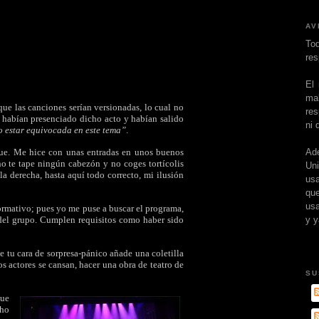
AV
To
res
El
ma
que las canciones serían versionadas, lo cual no
res
, habían presenciado dicho acto y habían salido
ni 
o estar equivocada en este tema”
.
Ad
 fue. Me hice con unas entradas en unos buenos
 no te tape ningún cabezón y no coges tortícolis
Un
 la derecha, hasta aquí todo correcto, mi ilusión
usa
que
usa
ormativo; pues yo me puse a buscar el programa,
y y
 del grupo. Cumplen requisitos como haber sido
e tu cara de sorpresa-pánico añade una coletilla
los actores se cansan, hacer una obra de teatro de
SU
que
cho