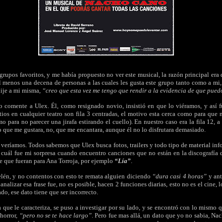
rupos favoritos, y me había propuesto no ver este musical, la razón principal era 
l menos una decena de personas a las cuales les gusta este grupo tanto como a mi
dije a mi misma,
“creo que esta vez me tengo que rendir a la evidencia de que pued
lo comente a Ulex. Él, como resignado novio, insistió en que lo viéramos, y así
itios en cualquier teatro son fila 3 centradas, el motivo esta cerca como para que
o para no parecer una jirafa estirando el cuello). En nuestro caso era la fila 12, a
 que me gustara, no, que me encantara, aunque él no lo disfrutara demasiado.
veríamos. Todos sabemos que Ulex busca fotos, trailers y todo tipo de material inf
 cuál fue mi sorpresa cuando encuentro canciones que no están en la discografía
e que fueran para Ana Torroja, por ejemplo
“Lía”
.
lén, y no contentos con esto te remata alguien diciendo
“dura casi 4 horas”
y
ant
analizar esa frase fue, no es posible, hacen 2 funciones diarias, esto no es el cine, 
o, ese dato tiene que ser incorrecto.
ia que le caracteriza, se puso a investigar por su lado, y se encontró con lo mismo 
 horror,
“pero no se te hace largo”
. Pero fue mas allá, un dato que yo no sabia, Na