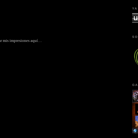
YA
u
SO
ar mis impresiones aquí…
GA