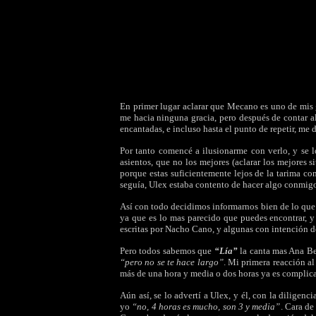
En primer lugar aclarar que Mecano es uno de mis g
me hacia ninguna gracia, pero después de contar a
encantadas, e incluso hasta el punto de repetir, me 
Por tanto comencé a ilusionarme con verlo, y se 
asientos, que no los mejores (aclarar los mejores s
porque estas suficientemente lejos de la tarima com
seguía, Ulex estaba contento de hacer algo conmigo
Así con todo decidimos informarnos bien de lo que 
ya que es lo mas parecido que puedes encontrar, y
escritas por Nacho Cano, y algunas con intención d
Pero todos sabemos que
“Lía”
la canta mas Ana Be
“pero no se te hace largo”
. Mi primera reacción al 
más de una hora y media o dos horas ya es complicad
Aún así, se lo advertí a Ulex, y él, con la diligenc
yo
“no, 4 horas es mucho, son 3 y media”
. Cara de