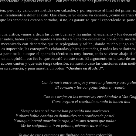
espectáculo le parecía excesiva… con este panorama nos plantamos en el teatro.
ien, pero hay canciones metidas con calzador, y por supuesto al final del primer a
za literalmente a doler el culo. Que claro, si yo estaba ya cansada, ¿cómo estarían 
ue las canciones estaban cortadas, si no, os garantizo que el espectáculo se pone
una crítica, vamos a decir las cosas buenas y las malas, el escenario y los decora
ensados, había cambios rápidos y muchos y variados escenarios por donde sucede
a mecanizado con decorados que se replegaban y salían, dando mucho juego en 
o es impecable, las coreografías elaboradas y bien ejecutadas, y todos los bailarines 
a parte mala, aunque el apartado técnico es muy bueno, todo se viene abajo si e
 en mi opinión, eso fue lo que ocurrió en este caso. El argumento en el caso de un 
s actores canten y que esto tenga cohesión, en nuestro caso las canciones están met
 por su ausencia, y para muestra un botón.
“Quédate en Madrid”.
Con la nariz entre tus ojos y entre un plumón y otro pul
El corazón y los congojas todos en reunión
Con tus orejas en las manos voy enseñándole a Van Go
Como mejora el resultado cunado lo hacen dos
Siempre los cariñitos me han parecido una mariconez
Y ahora hablo contigo en diminutivo con nombres de pastel
Y aunque intenté guardar la ropa, al mismo tiempo que nadar
Me he resignado a ir en pelotas, mientras dure el mar
Yo que de estas estampas me limitaba ha hacer colección