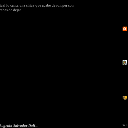
ical lo canta una chica que acabe de romper con
acabas de dejar…
WE
Eugenio Salvador Dalí
...