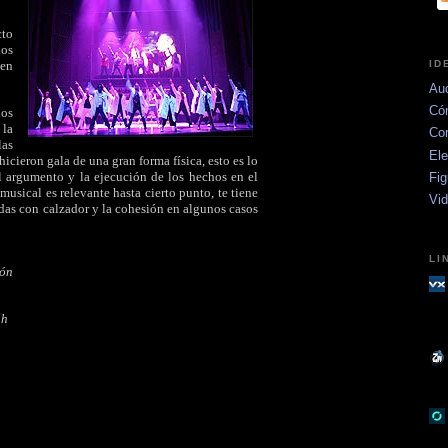
cto
los
ID
 en
Aud
Có
dos
 la
Co
las
Ele
hicieron gala de una gran forma física, esto es lo
l argumento y la ejecución de los hechos en el
Fig
musical es relevante hasta cierto punto, te tiene
Vi
idas con calzador y la cohesión en algunos casos
LI
món
gh